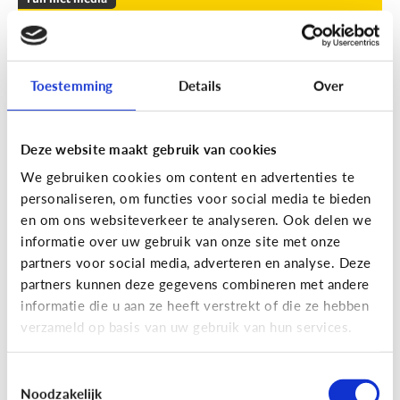
Leuke apps voor tieners om de
zomer door te komen
Toestemming
Details
Over
Geef je kind een duwtje in de rug met deze leuke
apps tegen verveling, waar ze op eigen houtje
mee aan de slag kunnen.
Deze website maakt gebruik van cookies
We gebruiken cookies om content en advertenties te
personaliseren, om functies voor social media te bieden
en om ons websiteverkeer te analyseren. Ook delen we
informatie over uw gebruik van onze site met onze
partners voor social media, adverteren en analyse. Deze
partners kunnen deze gegevens combineren met andere
Fun met media
informatie die u aan ze heeft verstrekt of die ze hebben
Fun met foto’s: zo boost je de
verzameld op basis van uw gebruik van hun services.
creativiteit van je kind
Toestemmingsselectie
Noodzakelijk