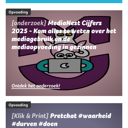
Opvoeding
[onderzoek]
MediaNest Cijfers
2025 - Kom alles te weten over het
mediagebruik en de
mediaopvoeding in gezinnen
Ontdek het onderzoek!
Opvoeding
[Klik & Print]
Pretchat #waarheid
#durven #doen