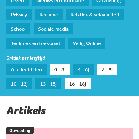
Lezen
Nieuws en informatie
Opvoeding
Privacy
Reclame
Relaties & seksualiteit
School
Sociale media
Techniek en toekomst
Veilig Online
Ontdek per leeftijd
Alle leeftijden
0 - 3j
4 - 6j
7 - 9j
10 - 12j
13 - 15j
16 - 18j
Artikels
Opvoeding