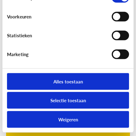
Voorkeuren
Statistieken
Marketing
Opvoeding
[Online quiz]
Waar is schermtijd
oké?
Alles toestaan
Selectie toestaan
Weigeren