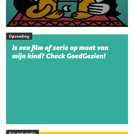
Opvoeding
Is een film of serie op maat van
mijn kind? Check GoedGezien!
Fun met media