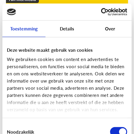
Leuke apps voor tieners om de
zomer door te komen
Toestemming
Details
Over
Geef je kind een duwtje in de rug met deze leuke
apps tegen verveling, waar ze op eigen houtje
mee aan de slag kunnen.
Deze website maakt gebruik van cookies
We gebruiken cookies om content en advertenties te
personaliseren, om functies voor social media te bieden
en om ons websiteverkeer te analyseren. Ook delen we
informatie over uw gebruik van onze site met onze
partners voor social media, adverteren en analyse. Deze
partners kunnen deze gegevens combineren met andere
Fun met media
informatie die u aan ze heeft verstrekt of die ze hebben
Fun met foto’s: zo boost je de
verzameld op basis van uw gebruik van hun services.
creativiteit van je kind
Toestemmingsselectie
Noodzakelijk