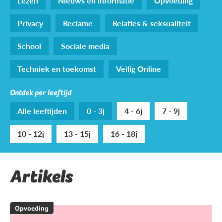
Lezen
Nieuws en informatie
Opvoeding
Privacy
Reclame
Relaties & seksualiteit
School
Sociale media
Techniek en toekomst
Veilig Online
Ontdek per leeftijd
Alle leeftijden
0 - 3j
4 - 6j
7 - 9j
10 - 12j
13 - 15j
16 - 18j
Artikels
Opvoeding