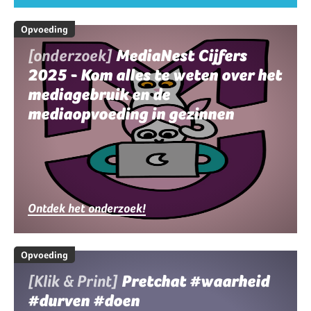
Opvoeding
[onderzoek]
MediaNest Cijfers
2025 - Kom alles te weten over het
mediagebruik en de
mediaopvoeding in gezinnen
Ontdek het onderzoek!
Opvoeding
[Klik & Print]
Pretchat #waarheid
#durven #doen