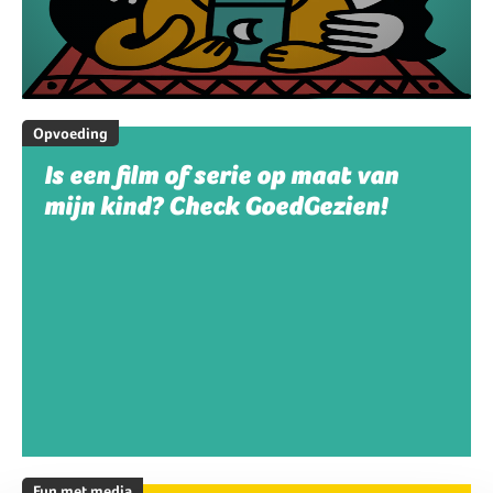
Opvoeding
Is een film of serie op maat van
mijn kind? Check GoedGezien!
Fun met media