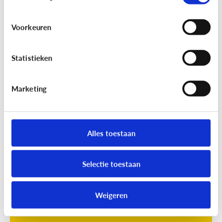
Voorkeuren
Statistieken
Marketing
Opvoeding
[Online quiz]
Waar is schermtijd
oké?
Alles toestaan
Selectie toestaan
Weigeren