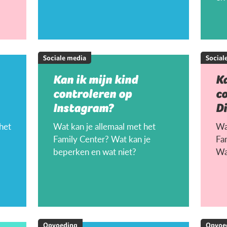
Sociale media
Social
Kan ik mijn kind
Ka
controleren op
c
Instagram?
D
 het
Wat kan je allemaal met het
Wat
Family Center? Wat kan je
Fa
beperken en wat niet?
Wa
Opvoeding
Opvoe