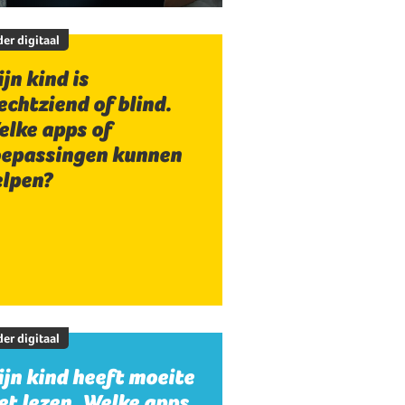
er digitaal
jn kind is
echtziend of blind.
elke apps of
oepassingen kunnen
elpen?
er digitaal
jn kind heeft moeite
t lezen. Welke apps