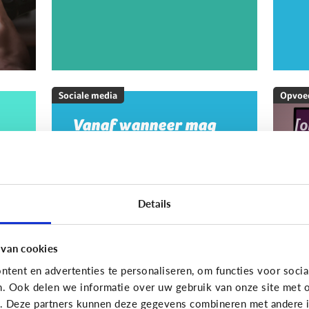
Sociale media
Opvoe
Vanaf wanneer mag
[
mijn kind op sociale
M
media?
20
w
m
Details
m
g
 van cookies
tent en advertenties te personaliseren, om functies voor socia
On
n. Ook delen we informatie over uw gebruik van onze site met o
e. Deze partners kunnen deze gegevens combineren met andere in