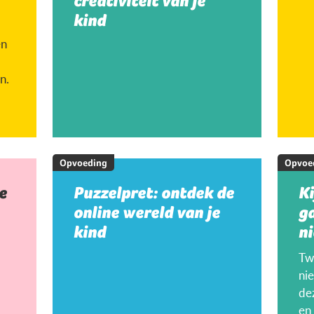
creativiteit van je
kind
en
n.
Opvoeding
Opvoe
e
Puzzelpret: ontdek de
K
online wereld van je
g
kind
ni
Twi
ni
de
en 