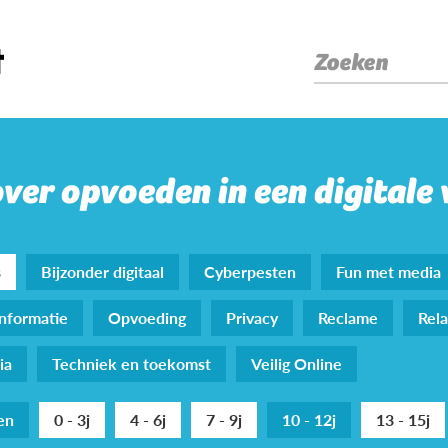
Zoeken
over opvoeden in een digitale
s
Bijzonder digitaal
Cyberpesten
Fun met media
nformatie
Opvoeding
Privacy
Reclame
Rela
ia
Techniek en toekomst
Veilig Online
den
0 - 3j
4 - 6j
7 - 9j
10 - 12j
13 - 15j