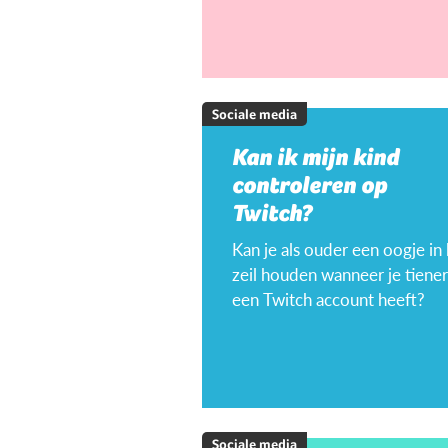
Sociale media
Kan ik mijn kind
controleren op
Twitch?
Kan je als ouder een oogje in
zeil houden wanneer je tiener
een Twitch account heeft?
Sociale media