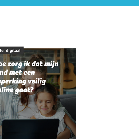
er digitaal
e zorg ik dat mijn
ind met een
perking veilig
line gaat?