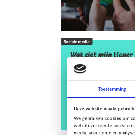
Sociale media
Wat ziet mijn tiener
op sociale media? En
moet ik mij daar
zorgen om maken?
Toestemming
Deze website maakt gebruik
We gebruiken cookies om con
websiteverkeer te analysere
media, adverteren en analys