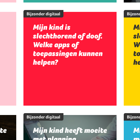
Bijzonder digitaal
Bijzond
Mijn kind is
Mi
slechthorend of doof.
sl
Welke apps of
W
toepassingen kunnen
t
helpen?
h
Bijzonder digitaal
Bijzond
te
Mijn kind heeft moeite
Mi
met planning,
me