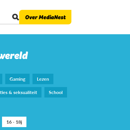
Over MediaNest
 wereld
Gaming
Lezen
ties & seksualiteit
School
16 - 18j