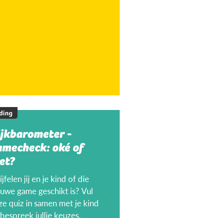
ding
ijkbarometer -
amecheck: oké of
et?
jfelen jij en je kind of die
euwe game geschikt is? Vul
ze quiz in samen met je kind
bespreek jullie keuzes.