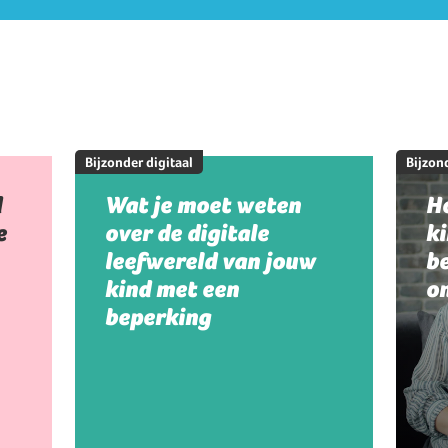
Bijzonder digitaal
Bijzond
d
Wat je moet weten
Ho
e
over de digitale
k
leefwereld van jouw
be
kind met een
on
beperking