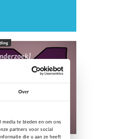
ding
onderzoek]
ediaNest Cijfers
25 - Kom alles te
eten over het
ediagebruik en de
Over
ediaopvoeding in
ezinnen
l media te bieden en om ons
tdek het onderzoek!
nze partners voor social
formatie die u aan ze heeft