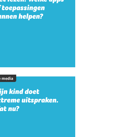
f toepassingen
unnen helpen?
e media
jn kind doet
xtreme uitspraken.
at nu?