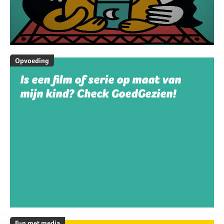
Opvoeding
Is een film of serie op maat van
mijn kind? Check GoedGezien!
Fun met media