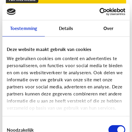
Leuke apps voor tieners om de
zomer door te komen
Toestemming
Details
Over
Geef je kind een duwtje in de rug met deze leuke
apps tegen verveling, waar ze op eigen houtje
mee aan de slag kunnen.
Deze website maakt gebruik van cookies
We gebruiken cookies om content en advertenties te
personaliseren, om functies voor social media te bieden
en om ons websiteverkeer te analyseren. Ook delen we
informatie over uw gebruik van onze site met onze
partners voor social media, adverteren en analyse. Deze
partners kunnen deze gegevens combineren met andere
Fun met media
informatie die u aan ze heeft verstrekt of die ze hebben
Fun met foto’s: zo boost je de
verzameld op basis van uw gebruik van hun services.
creativiteit van je kind
Toestemmingsselectie
Noodzakelijk