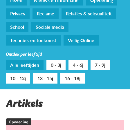
Lezen
Nieuws en informatie
Opvoeding
Privacy
Reclame
Relaties & seksualiteit
School
Sociale media
Techniek en toekomst
Veilig Online
Ontdek per leeftijd
Alle leeftijden
0 - 3j
4 - 6j
7 - 9j
10 - 12j
13 - 15j
16 - 18j
Artikels
Opvoeding