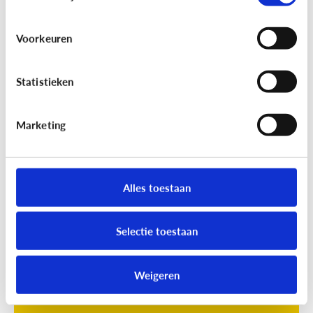
Voorkeuren
Statistieken
Marketing
Opvoeding
[Online quiz]
Waar is schermtijd
oké?
Alles toestaan
Selectie toestaan
Weigeren