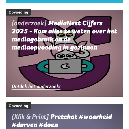
Opvoeding
[onderzoek]
MediaNest Cijfers
2025 - Kom alles te weten over het
mediagebruik en de
mediaopvoeding in gezinnen
Ontdek het onderzoek!
Opvoeding
[Klik & Print]
Pretchat #waarheid
#durven #doen