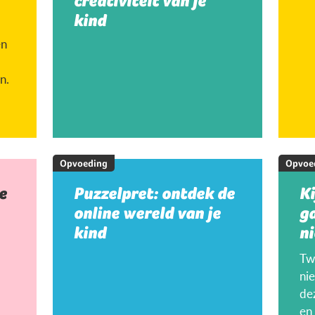
creativiteit van je
kind
en
n.
Opvoeding
Opvoe
e
Puzzelpret: ontdek de
K
online wereld van je
g
kind
ni
Twi
ni
de
en 