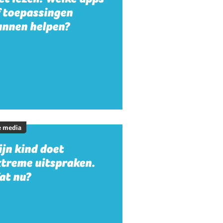
f toepassingen
unnen helpen?
e media
jn kind doet
xtreme uitspraken.
at nu?