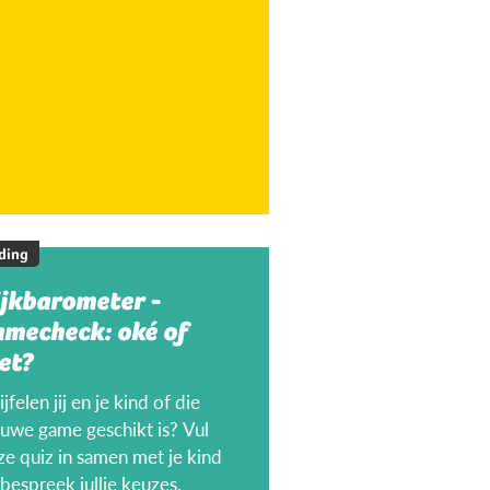
ding
ijkbarometer -
amecheck: oké of
et?
jfelen jij en je kind of die
euwe game geschikt is? Vul
ze quiz in samen met je kind
bespreek jullie keuzes.