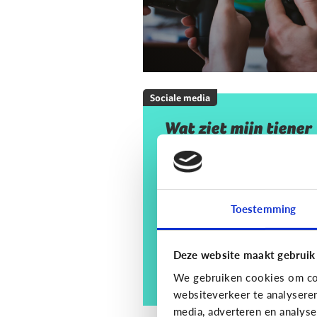
Sociale media
Wat ziet mijn tiener
op sociale media? En
moet ik mij daar
zorgen om maken?
Toestemming
Deze website maakt gebruik
We gebruiken cookies om con
websiteverkeer te analysere
media, adverteren en analys