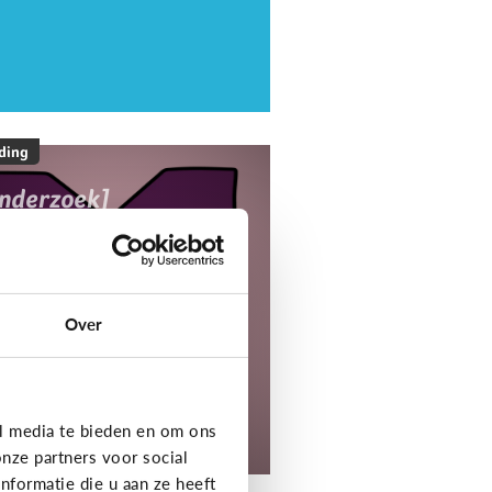
ding
onderzoek]
ediaNest Cijfers
25 - Kom alles te
eten over het
ediagebruik en de
Over
ediaopvoeding in
ezinnen
l media te bieden en om ons
tdek het onderzoek!
nze partners voor social
formatie die u aan ze heeft