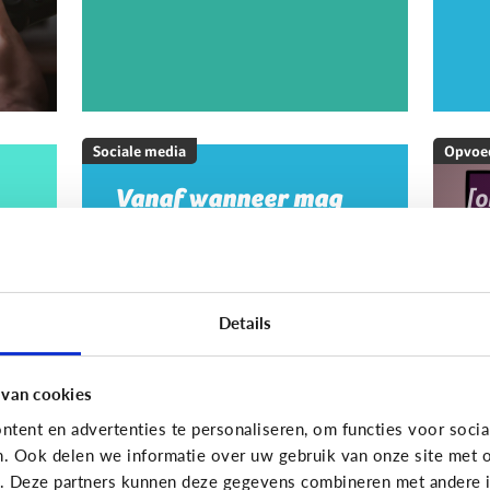
Sociale media
Opvoe
Vanaf wanneer mag
[
mijn kind op sociale
M
media?
20
w
m
Details
m
g
 van cookies
tent en advertenties te personaliseren, om functies voor socia
On
n. Ook delen we informatie over uw gebruik van onze site met o
e. Deze partners kunnen deze gegevens combineren met andere in