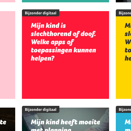
Bijzonder digitaal
Bijzond
Mijn kind is
Mi
slechthorend of doof.
sl
Welke apps of
W
toepassingen kunnen
t
helpen?
h
Bijzonder digitaal
Bijzond
te
Mijn kind heeft moeite
Mi
met planning,
me