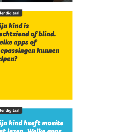
er digitaal
jn kind is
echtziend of blind.
elke apps of
oepassingen kunnen
elpen?
er digitaal
jn kind heeft moeite
t lezen. Welke apps