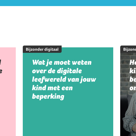
Bijzonder digitaal
Bijzond
d
Wat je moet weten
Ho
e
over de digitale
k
leefwereld van jouw
be
kind met een
on
beperking