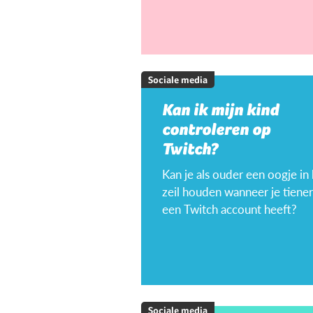
Sociale media
Kan ik mijn kind
controleren op
Twitch?
Kan je als ouder een oogje in
zeil houden wanneer je tiener
een Twitch account heeft?
Sociale media