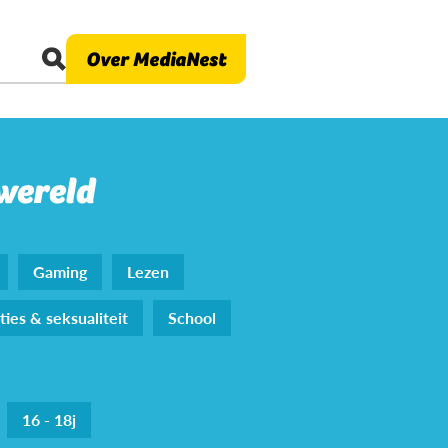
Over MediaNest
 wereld
Gaming
Lezen
ties & seksualiteit
School
16 - 18j