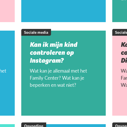
Sociale media
Social
Kan ik mijn kind
Ka
controleren op
c
Instagram?
D
 het
Wat kan je allemaal met het
Wat
Family Center? Wat kan je
Fa
beperken en wat niet?
Wa
Opvoeding
Opvoe