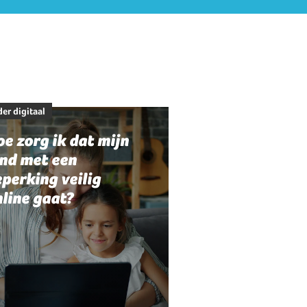
er digitaal
e zorg ik dat mijn
ind met een
perking veilig
line gaat?