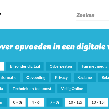
Zoeken
over opvoeden in een digitale
s
Bijzonder digitaal
Cyberpesten
Fun met media
nformatie
Opvoeding
Privacy
Reclame
Rela
ia
Techniek en toekomst
Veilig Online
den
0 - 3j
4 - 6j
7 - 9j
10 - 12j
13 - 15j