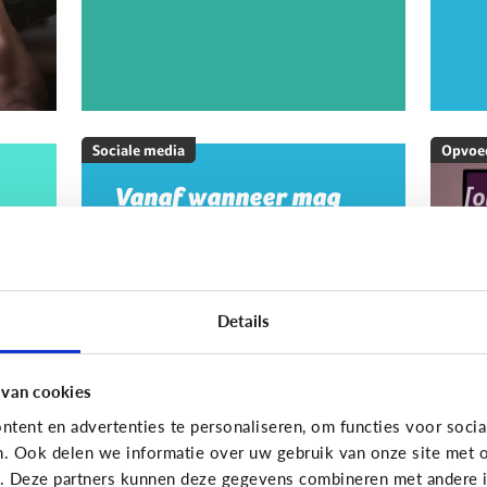
Sociale media
Opvoe
Vanaf wanneer mag
[
mijn kind op sociale
M
media?
20
w
m
Details
m
g
 van cookies
tent en advertenties te personaliseren, om functies voor socia
On
n. Ook delen we informatie over uw gebruik van onze site met o
e. Deze partners kunnen deze gegevens combineren met andere in