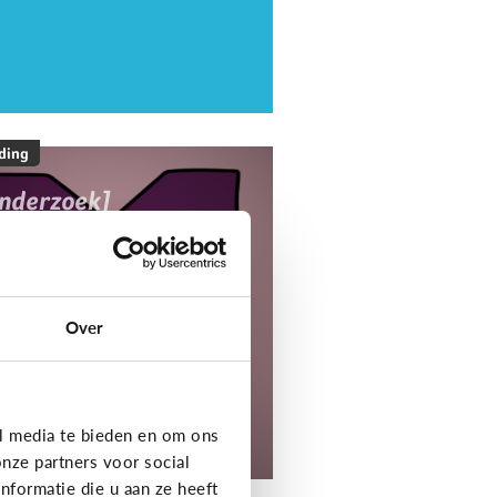
ding
onderzoek]
ediaNest Cijfers
25 - Kom alles te
eten over het
ediagebruik en de
Over
ediaopvoeding in
ezinnen
l media te bieden en om ons
tdek het onderzoek!
nze partners voor social
formatie die u aan ze heeft