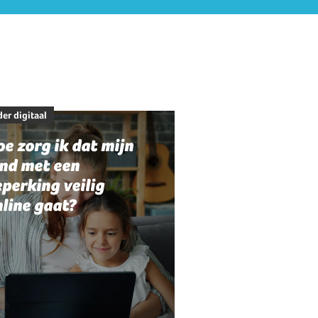
er digitaal
e zorg ik dat mijn
ind met een
perking veilig
line gaat?