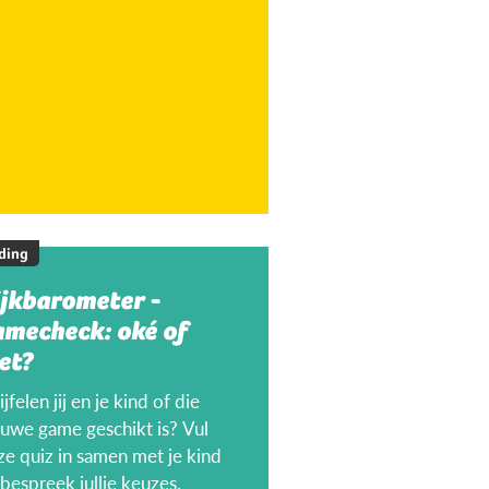
ding
ijkbarometer -
amecheck: oké of
et?
jfelen jij en je kind of die
euwe game geschikt is? Vul
ze quiz in samen met je kind
bespreek jullie keuzes.