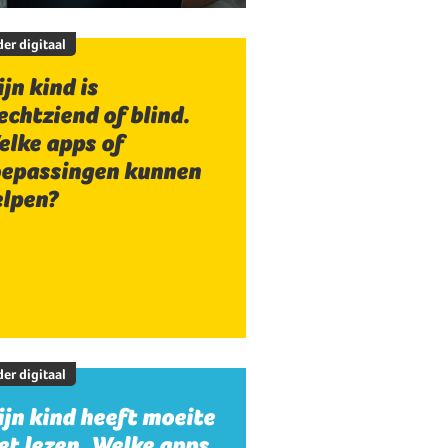
er digitaal
jn kind is
echtziend of blind.
elke apps of
oepassingen kunnen
elpen?
er digitaal
jn kind heeft moeite
t lezen. Welke apps