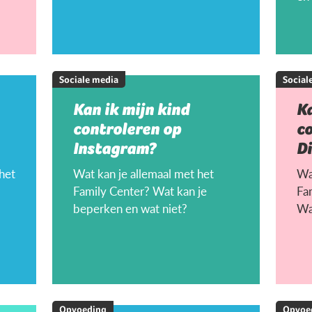
Sociale media
Social
Kan ik mijn kind
Ka
controleren op
c
Instagram?
D
 het
Wat kan je allemaal met het
Wat
Family Center? Wat kan je
Fa
beperken en wat niet?
Wa
Opvoeding
Opvoe