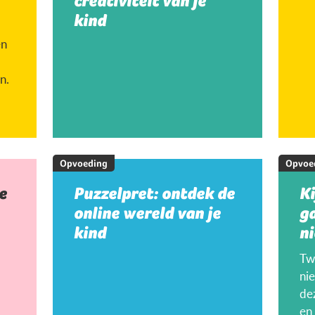
creativiteit van je
kind
en
n.
Opvoeding
Opvoe
e
Puzzelpret: ontdek de
K
online wereld van je
g
kind
ni
Twi
ni
de
en 