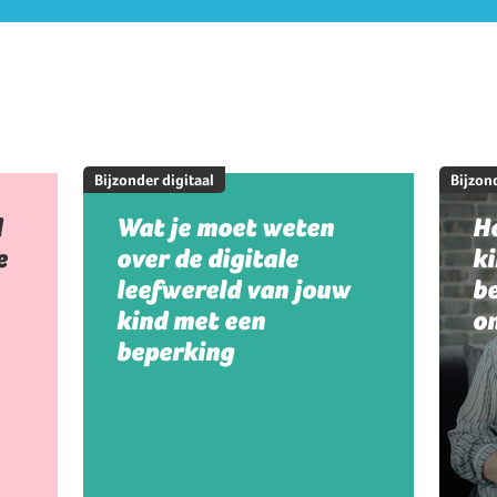
Bijzonder digitaal
Bijzond
d
Wat je moet weten
Ho
e
over de digitale
k
leefwereld van jouw
be
kind met een
on
beperking