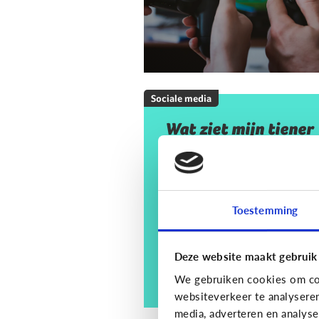
Sociale media
Wat ziet mijn tiener
op sociale media? En
moet ik mij daar
zorgen om maken?
Toestemming
Deze website maakt gebruik
We gebruiken cookies om con
websiteverkeer te analysere
media, adverteren en analys