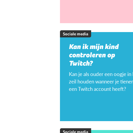
Sociale media
Kan ik mijn kind
controleren op
Twitch?
Kan je als ouder een oogje in
zeil houden wanneer je tiener
een Twitch account heeft?
Sociale media