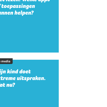
f toepassingen
unnen helpen?
e media
jn kind doet
xtreme uitspraken.
at nu?