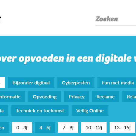
Zoeken
over opvoeden in een digitale
s
Bijzonder digitaal
Cyberpesten
Fun met media
nformatie
Opvoeding
Privacy
Reclame
Rela
ia
Techniek en toekomst
Veilig Online
den
0 - 3j
4 - 6j
7 - 9j
10 - 12j
13 - 15j