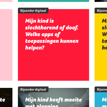
Bijzonder digitaal
Bijzond
Mijn kind is
Mi
slechthorend of doof.
sl
Welke apps of
W
toepassingen kunnen
t
helpen?
h
Bijzonder digitaal
Bijzond
te
Mijn kind heeft moeite
Mi
met planning,
me