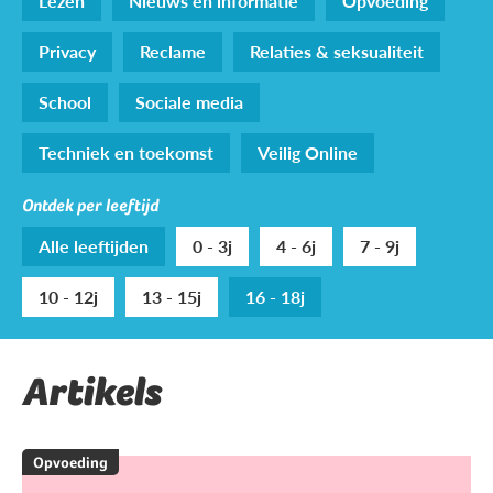
Lezen
Nieuws en informatie
Opvoeding
Privacy
Reclame
Relaties & seksualiteit
School
Sociale media
Techniek en toekomst
Veilig Online
Ontdek per leeftijd
Alle leeftijden
0 - 3j
4 - 6j
7 - 9j
10 - 12j
13 - 15j
16 - 18j
Artikels
Opvoeding