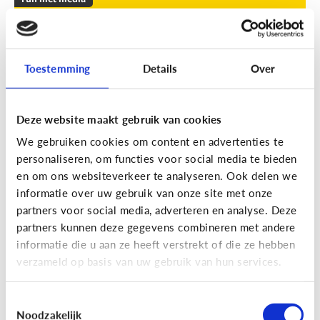
Leuke apps voor tieners om de
zomer door te komen
Toestemming
Details
Over
Geef je kind een duwtje in de rug met deze leuke
apps tegen verveling, waar ze op eigen houtje
mee aan de slag kunnen.
Deze website maakt gebruik van cookies
We gebruiken cookies om content en advertenties te
personaliseren, om functies voor social media te bieden
en om ons websiteverkeer te analyseren. Ook delen we
informatie over uw gebruik van onze site met onze
partners voor social media, adverteren en analyse. Deze
partners kunnen deze gegevens combineren met andere
Fun met media
informatie die u aan ze heeft verstrekt of die ze hebben
Fun met foto’s: zo boost je de
verzameld op basis van uw gebruik van hun services.
creativiteit van je kind
Toestemmingsselectie
Noodzakelijk