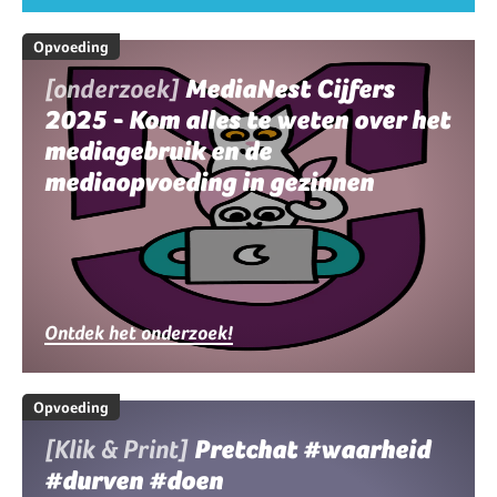
Opvoeding
[onderzoek]
MediaNest Cijfers
2025 - Kom alles te weten over het
mediagebruik en de
mediaopvoeding in gezinnen
Ontdek het onderzoek!
Opvoeding
[Klik & Print]
Pretchat #waarheid
#durven #doen