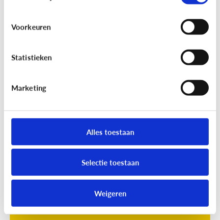
Voorkeuren
Statistieken
Marketing
Opvoeding
[Online quiz]
Waar is schermtijd
oké?
Alles toestaan
Selectie toestaan
Weigeren