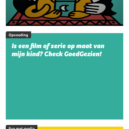
Opvoeding
Is een film of serie op maat van
mijn kind? Check GoedGezien!
Fun met media