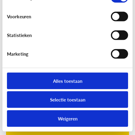
Voorkeuren
Statistieken
Marketing
Opvoeding
[Online quiz]
Waar is schermtijd
oké?
Alles toestaan
Selectie toestaan
Weigeren