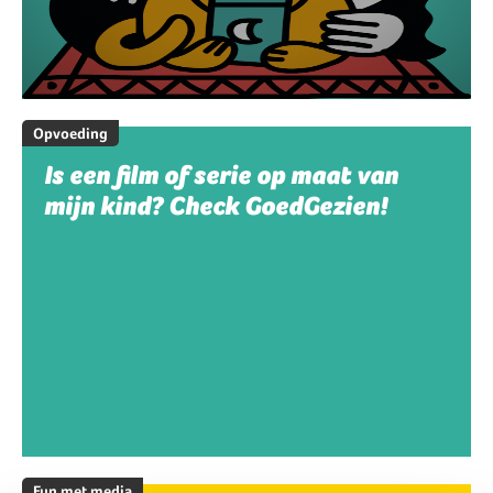
Opvoeding
Is een film of serie op maat van
mijn kind? Check GoedGezien!
Fun met media