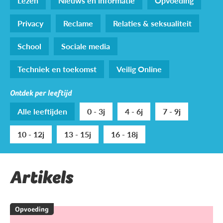
Lezen
Nieuws en informatie
Opvoeding
Privacy
Reclame
Relaties & seksualiteit
School
Sociale media
Techniek en toekomst
Veilig Online
Ontdek per leeftijd
Alle leeftijden
0 - 3j
4 - 6j
7 - 9j
10 - 12j
13 - 15j
16 - 18j
Artikels
Opvoeding