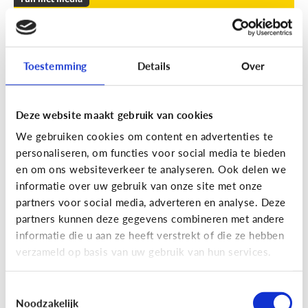
Leuke apps voor tieners om de
zomer door te komen
Toestemming
Details
Over
Geef je kind een duwtje in de rug met deze leuke
apps tegen verveling, waar ze op eigen houtje
mee aan de slag kunnen.
Deze website maakt gebruik van cookies
We gebruiken cookies om content en advertenties te
personaliseren, om functies voor social media te bieden
en om ons websiteverkeer te analyseren. Ook delen we
informatie over uw gebruik van onze site met onze
partners voor social media, adverteren en analyse. Deze
partners kunnen deze gegevens combineren met andere
Fun met media
informatie die u aan ze heeft verstrekt of die ze hebben
Fun met foto’s: zo boost je de
verzameld op basis van uw gebruik van hun services.
creativiteit van je kind
Toestemmingsselectie
Noodzakelijk