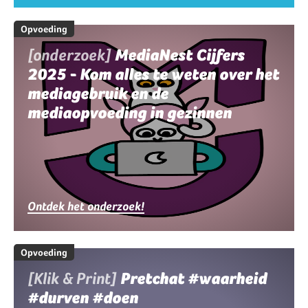
Opvoeding
[onderzoek]
MediaNest Cijfers
2025 - Kom alles te weten over het
mediagebruik en de
mediaopvoeding in gezinnen
Ontdek het onderzoek!
Opvoeding
[Klik & Print]
Pretchat #waarheid
#durven #doen