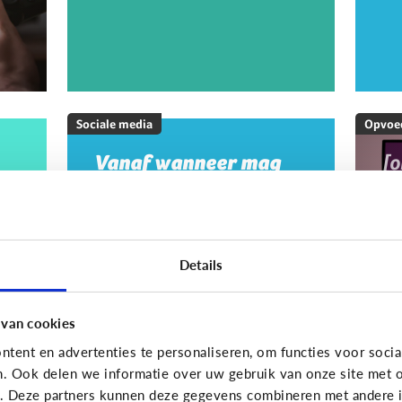
Sociale media
Opvoe
Vanaf wanneer mag
[
mijn kind op sociale
M
media?
20
w
m
Details
m
g
 van cookies
tent en advertenties te personaliseren, om functies voor socia
On
n. Ook delen we informatie over uw gebruik van onze site met o
e. Deze partners kunnen deze gegevens combineren met andere in