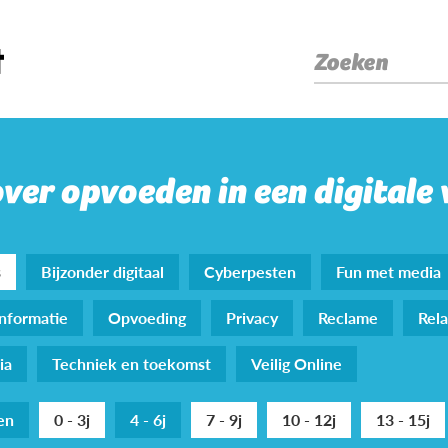
Zoeken
over opvoeden in een digitale
s
Bijzonder digitaal
Cyberpesten
Fun met media
nformatie
Opvoeding
Privacy
Reclame
Rela
ia
Techniek en toekomst
Veilig Online
den
0 - 3j
4 - 6j
7 - 9j
10 - 12j
13 - 15j