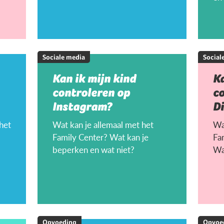
Sociale media
Social
Kan ik mijn kind
Ka
controleren op
c
Instagram?
D
 het
Wat kan je allemaal met het
Wat
Family Center? Wat kan je
Fa
beperken en wat niet?
Wa
Opvoeding
Opvoe