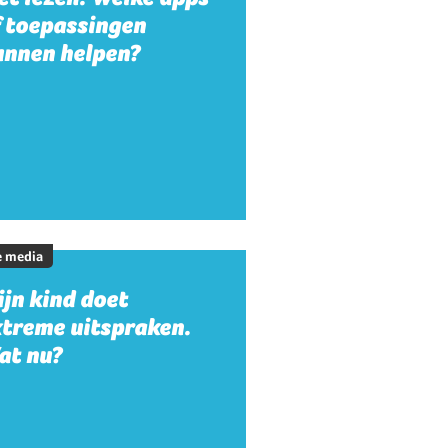
f toepassingen
unnen helpen?
e media
jn kind doet
xtreme uitspraken.
at nu?