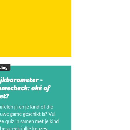
ding
ijkbarometer -
amecheck: oké of
et?
jfelen jij en je kind of die
euwe game geschikt is? Vul
ze quiz in samen met je kind
bespreek jullie keuzes.