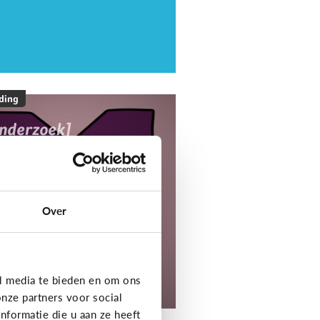
ding
onderzoek]
ediaNest Cijfers
25 - Kom alles te
eten over het
ediagebruik en de
Over
ediaopvoeding in
ezinnen
l media te bieden en om ons
tdek het onderzoek!
nze partners voor social
formatie die u aan ze heeft