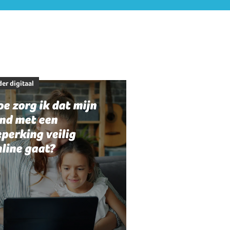
er digitaal
e zorg ik dat mijn
ind met een
perking veilig
line gaat?