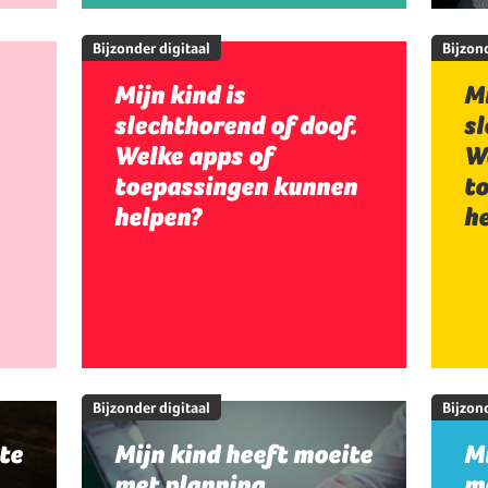
Bijzonder digitaal
Bijzond
Mijn kind is
Mi
slechthorend of doof.
sl
Welke apps of
W
toepassingen kunnen
t
helpen?
h
Bijzonder digitaal
Bijzond
te
Mijn kind heeft moeite
Mi
met planning,
me