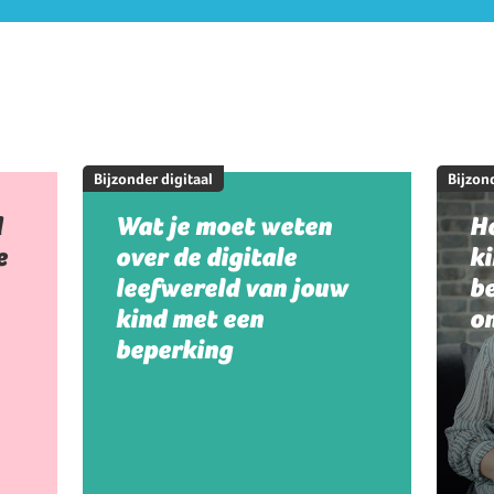
Bijzonder digitaal
Bijzond
d
Wat je moet weten
Ho
e
over de digitale
k
leefwereld van jouw
be
kind met een
on
beperking