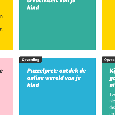
creativiteit van je
kind
en
n.
Opvoeding
Opvoe
e
Puzzelpret: ontdek de
K
online wereld van je
g
kind
ni
Twi
ni
de
en 