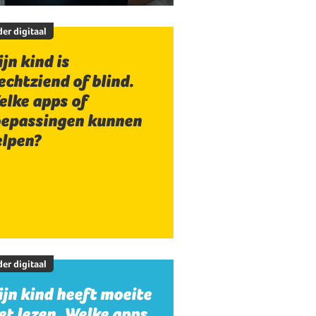
er digitaal
jn kind is
echtziend of blind.
elke apps of
oepassingen kunnen
elpen?
er digitaal
jn kind heeft moeite
t lezen. Welke apps