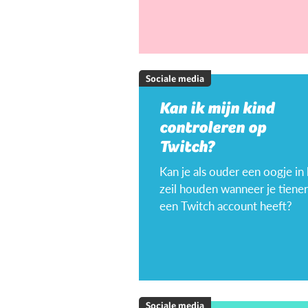
Sociale media
Kan ik mijn kind
controleren op
Twitch?
Kan je als ouder een oogje in
zeil houden wanneer je tiener
een Twitch account heeft?
Sociale media