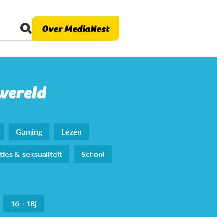
Over MediaNest
 wereld
Gaming
Lezen
ties & seksualiteit
School
16 - 18j