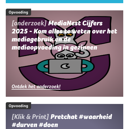
Opvoeding
[onderzoek]
MediaNest Cijfers
2025 - Kom alles te weten over het
mediagebruik en de
mediaopvoeding in gezinnen
Ontdek het onderzoek!
Opvoeding
[Klik & Print]
Pretchat #waarheid
#durven #doen