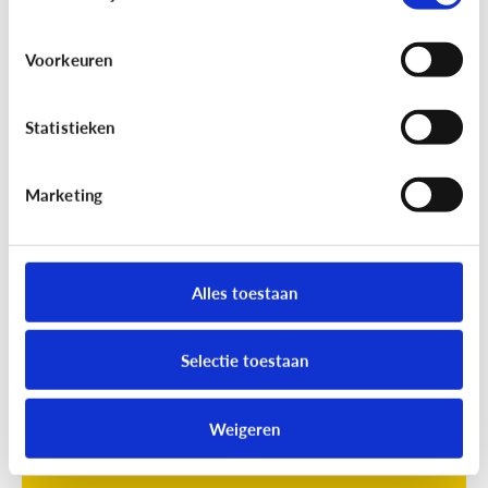
Voorkeuren
Statistieken
Marketing
Opvoeding
[Online quiz]
Waar is schermtijd
oké?
Alles toestaan
Selectie toestaan
Weigeren