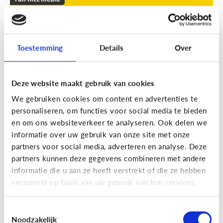
Leuke apps voor tieners om de
zomer door te komen
Toestemming
Details
Over
Geef je kind een duwtje in de rug met deze leuke
apps tegen verveling, waar ze op eigen houtje
mee aan de slag kunnen.
Deze website maakt gebruik van cookies
We gebruiken cookies om content en advertenties te
personaliseren, om functies voor social media te bieden
en om ons websiteverkeer te analyseren. Ook delen we
informatie over uw gebruik van onze site met onze
partners voor social media, adverteren en analyse. Deze
partners kunnen deze gegevens combineren met andere
Fun met media
informatie die u aan ze heeft verstrekt of die ze hebben
Fun met foto’s: zo boost je de
verzameld op basis van uw gebruik van hun services.
creativiteit van je kind
Toestemmingsselectie
Noodzakelijk