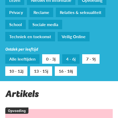
Lezen
Nieuws en informatie
Opvoeding
Privacy
Reclame
Relaties & seksualiteit
School
Sociale media
Techniek en toekomst
Veilig Online
Ontdek per leeftijd
Alle leeftijden
0 - 3j
4 - 6j
7 - 9j
10 - 12j
13 - 15j
16 - 18j
Artikels
Opvoeding