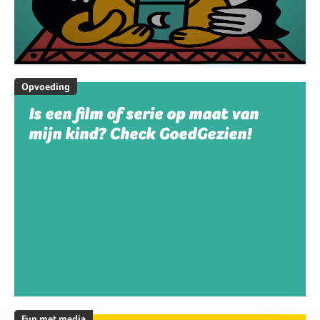
Opvoeding
Is een film of serie op maat van
mijn kind? Check GoedGezien!
Fun met media