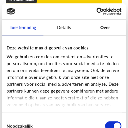
Leuke apps voor tieners om de
zomer door te komen
Toestemming
Details
Over
Geef je kind een duwtje in de rug met deze leuke
apps tegen verveling, waar ze op eigen houtje
mee aan de slag kunnen.
Deze website maakt gebruik van cookies
We gebruiken cookies om content en advertenties te
personaliseren, om functies voor social media te bieden
en om ons websiteverkeer te analyseren. Ook delen we
informatie over uw gebruik van onze site met onze
partners voor social media, adverteren en analyse. Deze
partners kunnen deze gegevens combineren met andere
Fun met media
informatie die u aan ze heeft verstrekt of die ze hebben
Fun met foto’s: zo boost je de
verzameld op basis van uw gebruik van hun services.
creativiteit van je kind
Toestemmingsselectie
Noodzakelijk