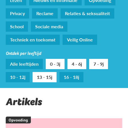
Lezen
Nieuws en informatie
Opvoeding
Privacy
Reclame
Relaties & seksualiteit
School
Sociale media
Techniek en toekomst
Veilig Online
Ontdek per leeftijd
Alle leeftijden
0 - 3j
4 - 6j
7 - 9j
10 - 12j
13 - 15j
16 - 18j
Artikels
Opvoeding