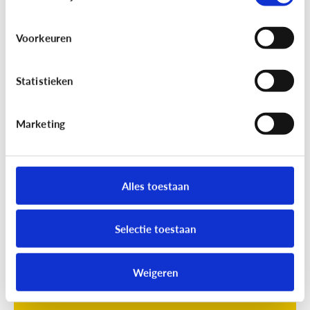
Voorkeuren
Statistieken
Marketing
Opvoeding
[Online quiz]
Waar is schermtijd
oké?
Alles toestaan
Selectie toestaan
Weigeren