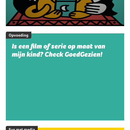
Opvoeding
Is een film of serie op maat van
mijn kind? Check GoedGezien!
Fun met media