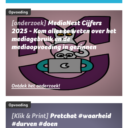
Opvoeding
[onderzoek]
MediaNest Cijfers
2025 - Kom alles te weten over het
mediagebruik en de
mediaopvoeding in gezinnen
Ontdek het onderzoek!
Opvoeding
[Klik & Print]
Pretchat #waarheid
#durven #doen