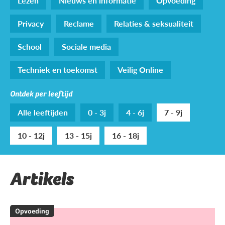
Lezen
Nieuws en informatie
Opvoeding
Privacy
Reclame
Relaties & seksualiteit
School
Sociale media
Techniek en toekomst
Veilig Online
Ontdek per leeftijd
Alle leeftijden
0 - 3j
4 - 6j
7 - 9j
10 - 12j
13 - 15j
16 - 18j
Artikels
Opvoeding