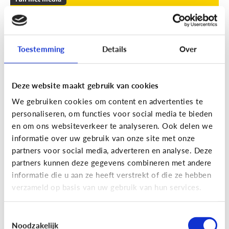
Leuke apps voor tieners om de
zomer door te komen
Toestemming
Details
Over
Geef je kind een duwtje in de rug met deze leuke
apps tegen verveling, waar ze op eigen houtje
mee aan de slag kunnen.
Deze website maakt gebruik van cookies
We gebruiken cookies om content en advertenties te
personaliseren, om functies voor social media te bieden
en om ons websiteverkeer te analyseren. Ook delen we
informatie over uw gebruik van onze site met onze
partners voor social media, adverteren en analyse. Deze
partners kunnen deze gegevens combineren met andere
Fun met media
informatie die u aan ze heeft verstrekt of die ze hebben
Fun met foto’s: zo boost je de
verzameld op basis van uw gebruik van hun services.
creativiteit van je kind
Toestemmingsselectie
Noodzakelijk