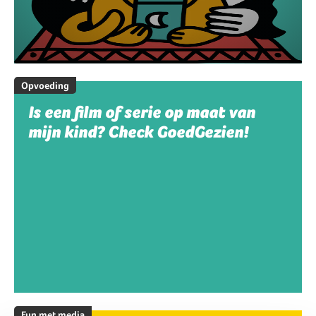
Opvoeding
Is een film of serie op maat van
mijn kind? Check GoedGezien!
Fun met media