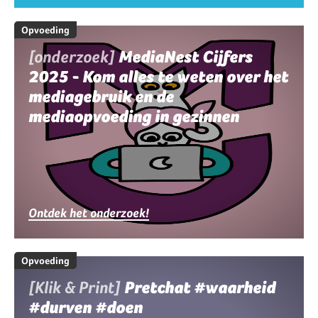
Opvoeding
[onderzoek]
MediaNest Cijfers
2025 - Kom alles te weten over het
mediagebruik en de
mediaopvoeding in gezinnen
Ontdek het onderzoek!
Opvoeding
[Klik & Print]
Pretchat #waarheid
#durven #doen