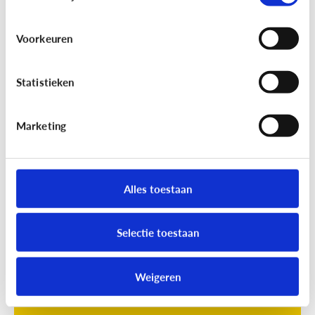
Voorkeuren
Statistieken
Marketing
Opvoeding
[Online quiz]
Waar is schermtijd
oké?
Alles toestaan
Selectie toestaan
Weigeren