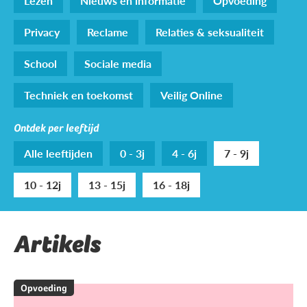
Lezen
Nieuws en informatie
Opvoeding
Privacy
Reclame
Relaties & seksualiteit
School
Sociale media
Techniek en toekomst
Veilig Online
Ontdek per leeftijd
Alle leeftijden
0 - 3j
4 - 6j
7 - 9j
10 - 12j
13 - 15j
16 - 18j
Artikels
Opvoeding