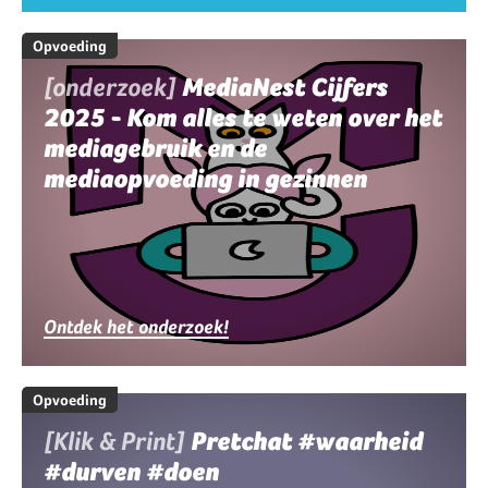
Opvoeding
[onderzoek]
MediaNest Cijfers
2025 - Kom alles te weten over het
mediagebruik en de
mediaopvoeding in gezinnen
Ontdek het onderzoek!
Opvoeding
[Klik & Print]
Pretchat #waarheid
#durven #doen