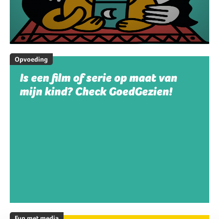
Opvoeding
Is een film of serie op maat van
mijn kind? Check GoedGezien!
Fun met media