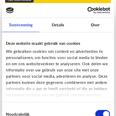
Leuke apps voor tieners om de
zomer door te komen
Toestemming
Details
Over
Geef je kind een duwtje in de rug met deze leuke
apps tegen verveling, waar ze op eigen houtje
mee aan de slag kunnen.
Deze website maakt gebruik van cookies
We gebruiken cookies om content en advertenties te
personaliseren, om functies voor social media te bieden
en om ons websiteverkeer te analyseren. Ook delen we
informatie over uw gebruik van onze site met onze
partners voor social media, adverteren en analyse. Deze
partners kunnen deze gegevens combineren met andere
Fun met media
informatie die u aan ze heeft verstrekt of die ze hebben
Fun met foto’s: zo boost je de
verzameld op basis van uw gebruik van hun services.
creativiteit van je kind
Toestemmingsselectie
Noodzakelijk