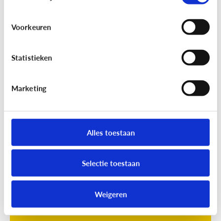
Voorkeuren
Statistieken
Marketing
Opvoeding
[Online quiz]
Waar is schermtijd
oké?
Alles toestaan
Selectie toestaan
Weigeren