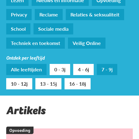
Lezen
Nieuws en informatie
Opvoeding
Privacy
Reclame
Relaties & seksualiteit
School
Sociale media
Techniek en toekomst
Veilig Online
Ontdek per leeftijd
Alle leeftijden
0 - 3j
4 - 6j
7 - 9j
10 - 12j
13 - 15j
16 - 18j
Artikels
Opvoeding