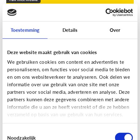
Leuke apps voor tieners om de
zomer door te komen
Toestemming
Details
Over
Geef je kind een duwtje in de rug met deze leuke
apps tegen verveling, waar ze op eigen houtje
mee aan de slag kunnen.
Deze website maakt gebruik van cookies
We gebruiken cookies om content en advertenties te
personaliseren, om functies voor social media te bieden
en om ons websiteverkeer te analyseren. Ook delen we
informatie over uw gebruik van onze site met onze
partners voor social media, adverteren en analyse. Deze
partners kunnen deze gegevens combineren met andere
Fun met media
informatie die u aan ze heeft verstrekt of die ze hebben
Fun met foto’s: zo boost je de
verzameld op basis van uw gebruik van hun services.
creativiteit van je kind
Toestemmingsselectie
Noodzakelijk