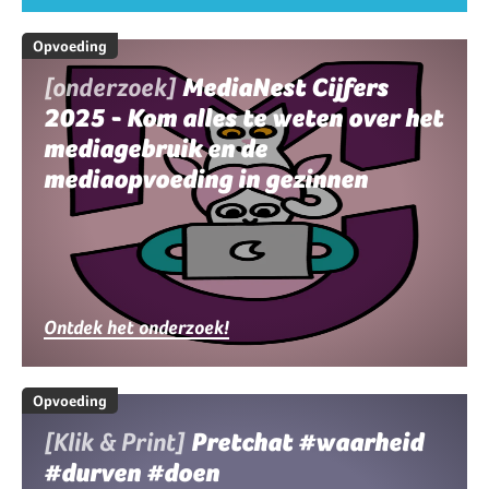
Opvoeding
[onderzoek]
MediaNest Cijfers
2025 - Kom alles te weten over het
mediagebruik en de
mediaopvoeding in gezinnen
Ontdek het onderzoek!
Opvoeding
[Klik & Print]
Pretchat #waarheid
#durven #doen