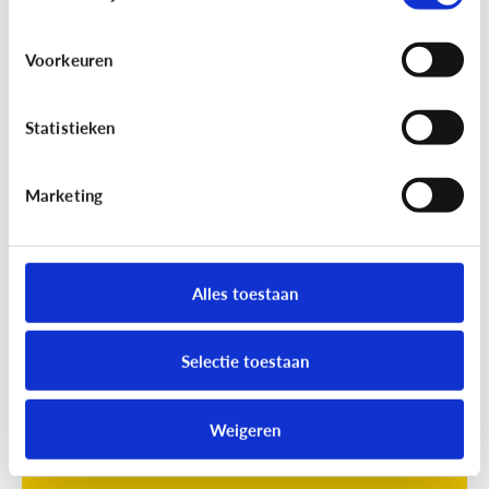
Voorkeuren
Statistieken
Marketing
Opvoeding
[Online quiz]
Waar is schermtijd
oké?
Alles toestaan
Selectie toestaan
Weigeren