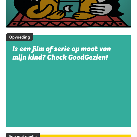
Opvoeding
Is een film of serie op maat van
mijn kind? Check GoedGezien!
Fun met media