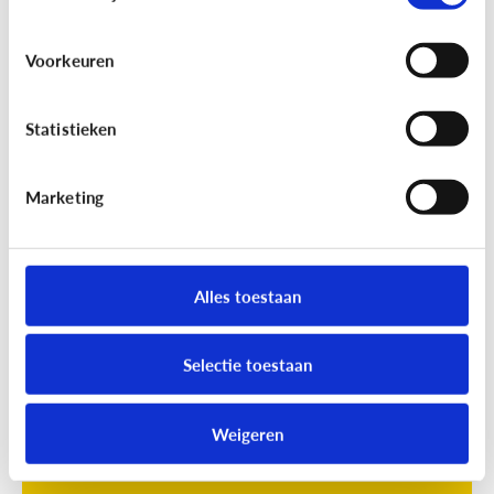
Voorkeuren
Statistieken
Marketing
Opvoeding
[Online quiz]
Waar is schermtijd
oké?
Alles toestaan
Selectie toestaan
Weigeren