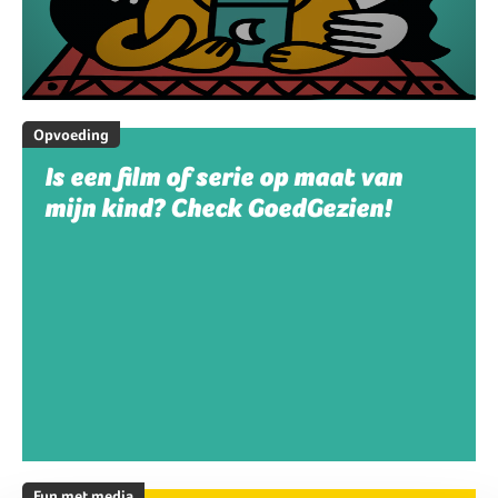
Opvoeding
Is een film of serie op maat van
mijn kind? Check GoedGezien!
Fun met media