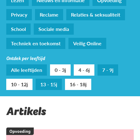
Lezen
Nieuws en informatie
Opvoeding
Privacy
Reclame
Relaties & seksualiteit
School
Sociale media
Techniek en toekomst
Veilig Online
Ontdek per leeftijd
Alle leeftijden
0 - 3j
4 - 6j
7 - 9j
10 - 12j
13 - 15j
16 - 18j
Artikels
Opvoeding