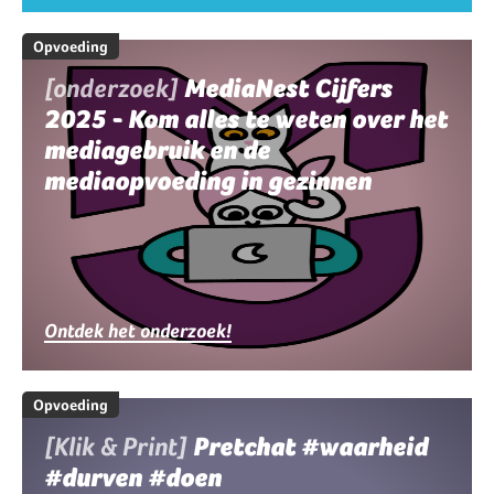
Opvoeding
[onderzoek]
MediaNest Cijfers
2025 - Kom alles te weten over het
mediagebruik en de
mediaopvoeding in gezinnen
Ontdek het onderzoek!
Opvoeding
[Klik & Print]
Pretchat #waarheid
#durven #doen