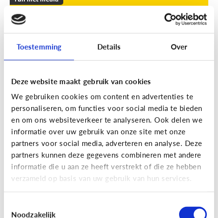
Leuke apps voor tieners om de
zomer door te komen
Toestemming
Details
Over
Geef je kind een duwtje in de rug met deze leuke
apps tegen verveling, waar ze op eigen houtje
mee aan de slag kunnen.
Deze website maakt gebruik van cookies
We gebruiken cookies om content en advertenties te
personaliseren, om functies voor social media te bieden
en om ons websiteverkeer te analyseren. Ook delen we
informatie over uw gebruik van onze site met onze
partners voor social media, adverteren en analyse. Deze
partners kunnen deze gegevens combineren met andere
Fun met media
informatie die u aan ze heeft verstrekt of die ze hebben
Fun met foto’s: zo boost je de
verzameld op basis van uw gebruik van hun services.
creativiteit van je kind
Toestemmingsselectie
Noodzakelijk