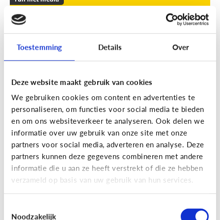
Leuke apps voor tieners om de
zomer door te komen
Toestemming
Details
Over
Geef je kind een duwtje in de rug met deze leuke
apps tegen verveling, waar ze op eigen houtje
mee aan de slag kunnen.
Deze website maakt gebruik van cookies
We gebruiken cookies om content en advertenties te
personaliseren, om functies voor social media te bieden
en om ons websiteverkeer te analyseren. Ook delen we
informatie over uw gebruik van onze site met onze
partners voor social media, adverteren en analyse. Deze
partners kunnen deze gegevens combineren met andere
Fun met media
informatie die u aan ze heeft verstrekt of die ze hebben
Fun met foto’s: zo boost je de
verzameld op basis van uw gebruik van hun services.
creativiteit van je kind
Toestemmingsselectie
Noodzakelijk