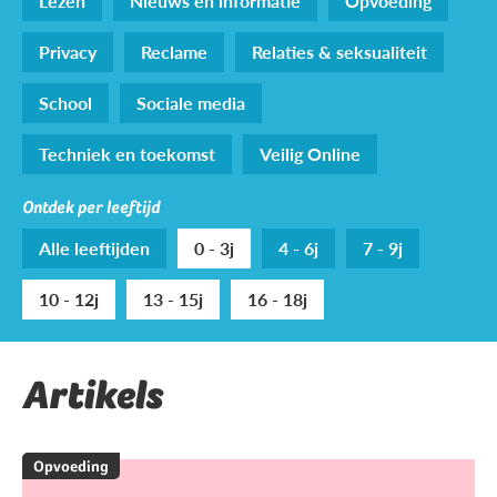
Lezen
Nieuws en informatie
Opvoeding
Privacy
Reclame
Relaties & seksualiteit
School
Sociale media
Techniek en toekomst
Veilig Online
Ontdek per leeftijd
Alle leeftijden
0 - 3j
4 - 6j
7 - 9j
10 - 12j
13 - 15j
16 - 18j
Artikels
Opvoeding