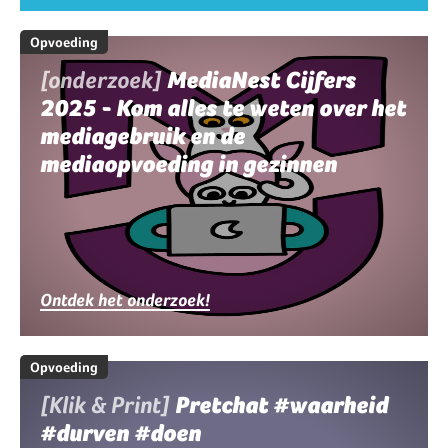
Opvoeding
[onderzoek]
MediaNest Cijfers
2025 - Kom alles te weten over het
mediagebruik en de
mediaopvoeding in gezinnen
Ontdek het onderzoek!
Opvoeding
[Klik & Print]
Pretchat #waarheid
#durven #doen