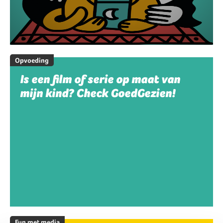
Opvoeding
Is een film of serie op maat van
mijn kind? Check GoedGezien!
Fun met media