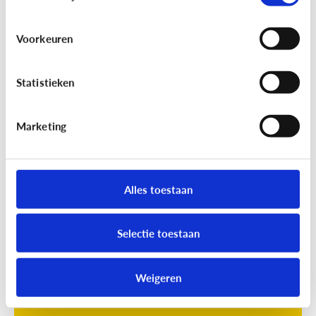
Voorkeuren
Statistieken
Marketing
Opvoeding
[Online quiz]
Waar is schermtijd
oké?
Alles toestaan
Selectie toestaan
Weigeren