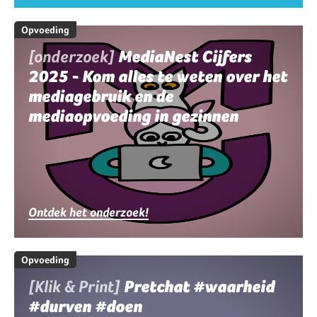
Opvoeding
[onderzoek]
MediaNest Cijfers
2025 - Kom alles te weten over het
mediagebruik en de
mediaopvoeding in gezinnen
Ontdek het onderzoek!
Opvoeding
[Klik & Print]
Pretchat #waarheid
#durven #doen