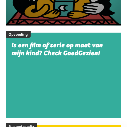
Opvoeding
Is een film of serie op maat van
mijn kind? Check GoedGezien!
Fun met media