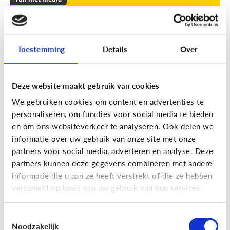
Leuke apps voor tieners om de
zomer door te komen
Toestemming
Details
Over
Geef je kind een duwtje in de rug met deze leuke
apps tegen verveling, waar ze op eigen houtje
mee aan de slag kunnen.
Deze website maakt gebruik van cookies
We gebruiken cookies om content en advertenties te
personaliseren, om functies voor social media te bieden
en om ons websiteverkeer te analyseren. Ook delen we
informatie over uw gebruik van onze site met onze
partners voor social media, adverteren en analyse. Deze
partners kunnen deze gegevens combineren met andere
Fun met media
informatie die u aan ze heeft verstrekt of die ze hebben
Fun met foto’s: zo boost je de
verzameld op basis van uw gebruik van hun services.
creativiteit van je kind
Toestemmingsselectie
Noodzakelijk