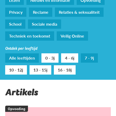
Lezen
Nieuws en informatie
Opvoeding
Privacy
Reclame
Relaties & seksualiteit
School
Sociale media
Techniek en toekomst
Veilig Online
Ontdek per leeftijd
Alle leeftijden
0 - 3j
4 - 6j
7 - 9j
10 - 12j
13 - 15j
16 - 18j
Artikels
Opvoeding