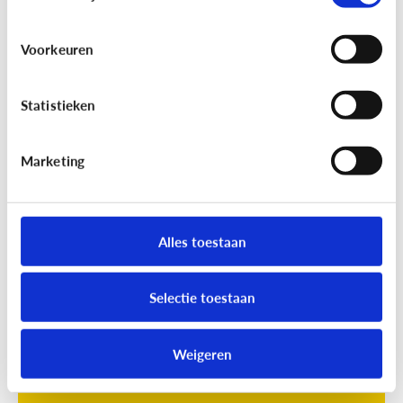
Voorkeuren
Statistieken
Marketing
Opvoeding
[Online quiz]
Waar is schermtijd
oké?
Alles toestaan
Selectie toestaan
Weigeren