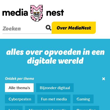
Overslaan
en
naar
de
Over MediaNest
Zoeken
inhoud
gaan
alles over opvoeden in een
digitale wereld
Ontdek per thema
Alle thema's
Bijzonder digitaal
Cyberpesten
Fun met media
Gaming