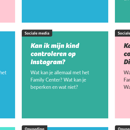
Sociale media
Social
Kan ik mijn kind
Ka
controleren op
c
Instagram?
D
 het
Wat kan je allemaal met het
Wat
Family Center? Wat kan je
Fa
beperken en wat niet?
Wa
Opvoeding
Opvoe