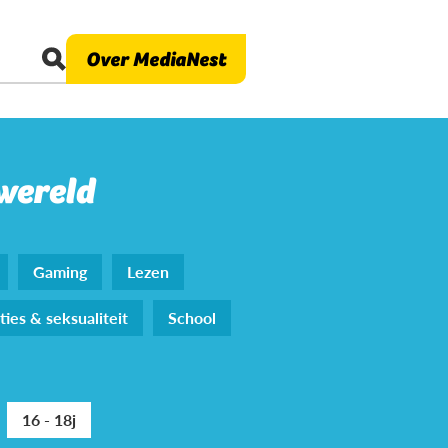
Over MediaNest
 wereld
Gaming
Lezen
ties & seksualiteit
School
16 - 18j