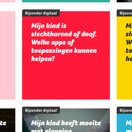
Bijzonder digitaal
Bijzond
Mijn kind is
Mi
slechthorend of doof.
sl
Welke apps of
W
toepassingen kunnen
t
helpen?
h
Bijzonder digitaal
Bijzond
te
Mijn kind heeft moeite
Mi
met planning,
me