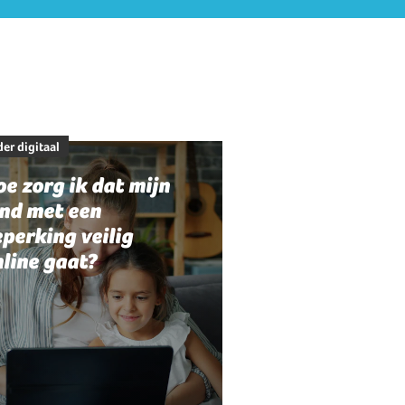
er digitaal
e zorg ik dat mijn
ind met een
perking veilig
line gaat?