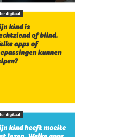
er digitaal
jn kind is
echtziend of blind.
elke apps of
oepassingen kunnen
elpen?
er digitaal
jn kind heeft moeite
t lezen. Welke apps