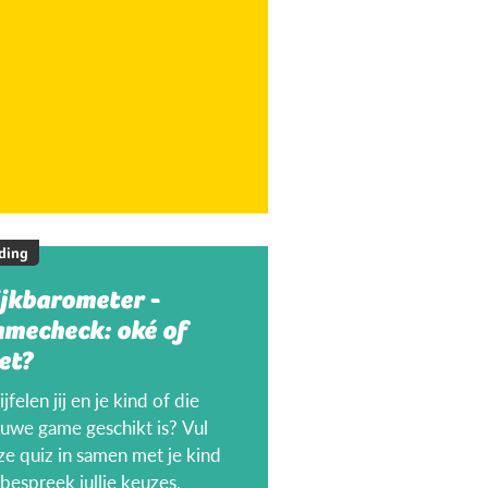
ding
ijkbarometer -
amecheck: oké of
et?
jfelen jij en je kind of die
euwe game geschikt is? Vul
ze quiz in samen met je kind
bespreek jullie keuzes.