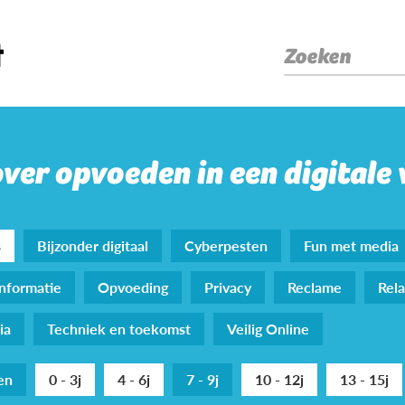
Zoeken
over opvoeden in een digitale
s
Bijzonder digitaal
Cyberpesten
Fun met media
nformatie
Opvoeding
Privacy
Reclame
Rela
ia
Techniek en toekomst
Veilig Online
den
0 - 3j
4 - 6j
7 - 9j
10 - 12j
13 - 15j