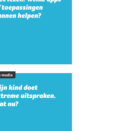
f toepassingen
unnen helpen?
e media
jn kind doet
xtreme uitspraken.
at nu?