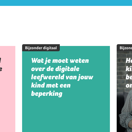
Bijzonder digitaal
Bijzond
d
Wat je moet weten
Ho
e
over de digitale
k
leefwereld van jouw
be
kind met een
on
beperking