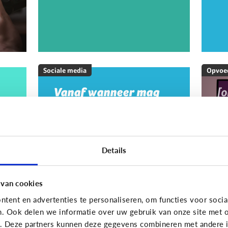
Sociale media
Opvoe
Vanaf wanneer mag
[
mijn kind op sociale
M
media?
20
w
m
Details
m
g
 van cookies
tent en advertenties te personaliseren, om functies voor socia
On
n. Ook delen we informatie over uw gebruik van onze site met o
e. Deze partners kunnen deze gegevens combineren met andere in