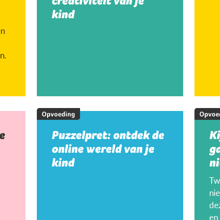
creativiteit van je
kind
en
n.
Opvoeding
Opvoe
e
Puzzelpret: ontdek de
K
online wereld van je
g
kind
ni
Twi
ni
de
en 