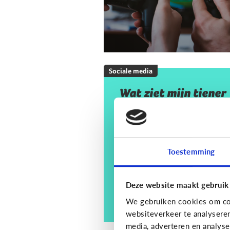
Sociale media
Wat ziet mijn tiener
op sociale media? En
moet ik mij daar
zorgen om maken?
Toestemming
Deze website maakt gebruik
We gebruiken cookies om con
websiteverkeer te analysere
media, adverteren en analys