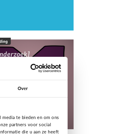
ding
onderzoek]
ediaNest Cijfers
25 - Kom alles te
eten over het
ediagebruik en de
Over
ediaopvoeding in
ezinnen
l media te bieden en om ons
tdek het onderzoek!
nze partners voor social
formatie die u aan ze heeft