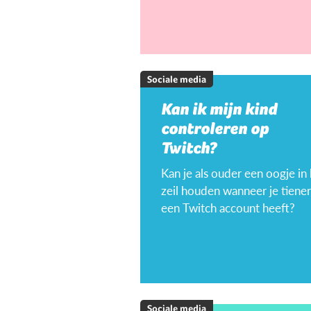
Sociale media
Kan ik mijn kind
controleren op
Twitch?
Kan je als ouder een oogje in
zeil houden wanneer je tiener
een Twitch account heeft?
Sociale media