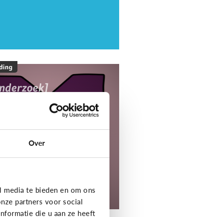
ding
onderzoek]
ediaNest Cijfers
25 - Kom alles te
eten over het
ediagebruik en de
Over
ediaopvoeding in
ezinnen
l media te bieden en om ons
tdek het onderzoek!
nze partners voor social
formatie die u aan ze heeft