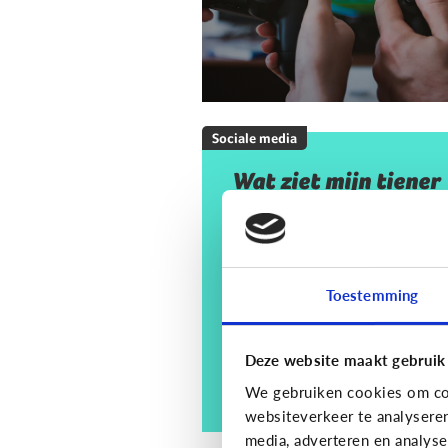
Sociale media
Wat ziet mijn tiener
op sociale media? En
moet ik mij daar
zorgen om maken?
Toestemming
Deze website maakt gebruik
We gebruiken cookies om con
websiteverkeer te analysere
media, adverteren en analys