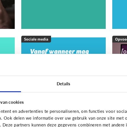
Sociale media
Opvoe
Vanaf wanneer mag
[
mijn kind op sociale
M
media?
20
w
m
Details
m
g
 van cookies
tent en advertenties te personaliseren, om functies voor socia
On
n. Ook delen we informatie over uw gebruik van onze site met o
e. Deze partners kunnen deze gegevens combineren met andere in