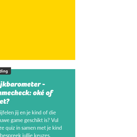
ding
ijkbarometer -
amecheck: oké of
et?
jfelen jij en je kind of die
euwe game geschikt is? Vul
ze quiz in samen met je kind
bespreek jullie keuzes.