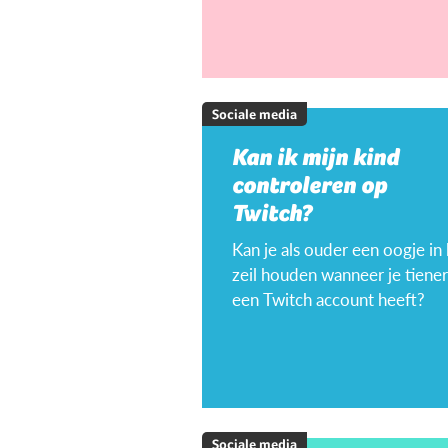
Sociale media
Kan ik mijn kind
controleren op
Twitch?
Kan je als ouder een oogje in
zeil houden wanneer je tiener
een Twitch account heeft?
Sociale media