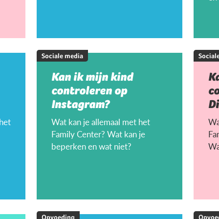
Sociale media
Social
Kan ik mijn kind
Ka
controleren op
c
Instagram?
D
 het
Wat kan je allemaal met het
Wat
Family Center? Wat kan je
Fa
beperken en wat niet?
Wa
Opvoeding
Opvoe