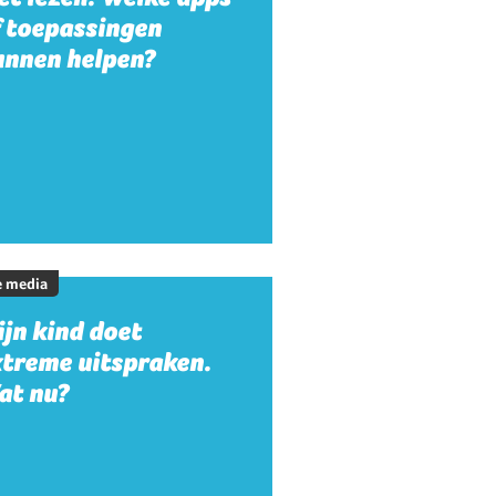
f toepassingen
unnen helpen?
e media
jn kind doet
xtreme uitspraken.
at nu?