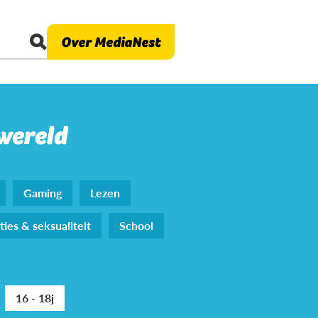
Over MediaNest
 wereld
Gaming
Lezen
ties & seksualiteit
School
16 - 18j