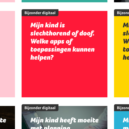
Bijzonder digitaal
Bijzond
Mijn kind is
Mi
slechthorend of doof.
sl
Welke apps of
W
toepassingen kunnen
t
helpen?
h
Bijzonder digitaal
Bijzond
te
Mijn kind heeft moeite
Mi
met planning,
me