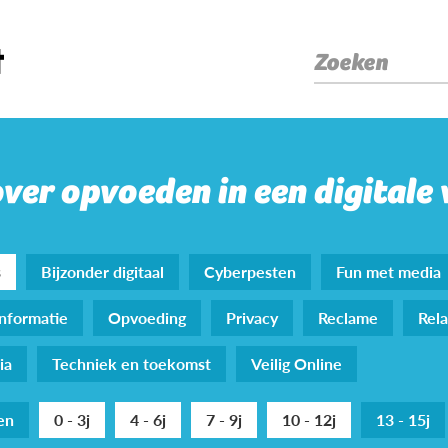
Zoeken
over opvoeden in een digitale
s
Bijzonder digitaal
Cyberpesten
Fun met media
nformatie
Opvoeding
Privacy
Reclame
Rela
ia
Techniek en toekomst
Veilig Online
den
0 - 3j
4 - 6j
7 - 9j
10 - 12j
13 - 15j