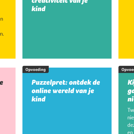
creativiteit van je
kind
en
n.
Opvoeding
Opvoe
e
Puzzelpret: ontdek de
K
online wereld van je
g
kind
ni
Twi
ni
de
en 