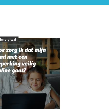
er digitaal
e zorg ik dat mijn
ind met een
perking veilig
line gaat?