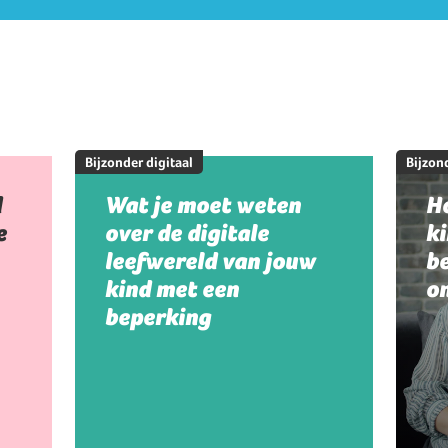
Bijzonder digitaal
Bijzond
d
Wat je moet weten
Ho
e
over de digitale
k
leefwereld van jouw
be
kind met een
on
beperking