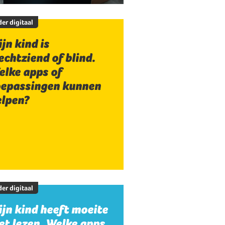
er digitaal
jn kind is
echtziend of blind.
elke apps of
oepassingen kunnen
elpen?
er digitaal
jn kind heeft moeite
t lezen. Welke apps