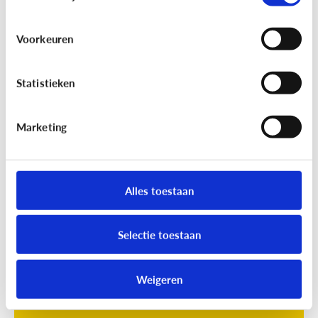
Voorkeuren
Statistieken
Marketing
Opvoeding
[Online quiz]
Waar is schermtijd
oké?
Alles toestaan
Selectie toestaan
Weigeren