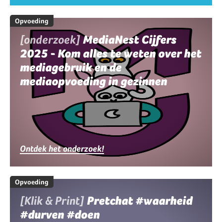
Opvoeding
[onderzoek]
MediaNest Cijfers
2025 - Kom alles te weten over het
mediagebruik en de
mediaopvoeding in gezinnen
Ontdek het onderzoek!
Opvoeding
[Klik & Print]
Pretchat #waarheid
#durven #doen