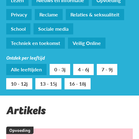
Lezen
Nieuws en informatie
Opvoeding
Privacy
Reclame
Relaties & seksualiteit
School
Sociale media
Techniek en toekomst
Veilig Online
Ontdek per leeftijd
Alle leeftijden
0 - 3j
4 - 6j
7 - 9j
10 - 12j
13 - 15j
16 - 18j
Artikels
Opvoeding