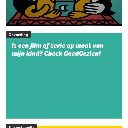
Opvoeding
Is een film of serie op maat van
mijn kind? Check GoedGezien!
Fun met media