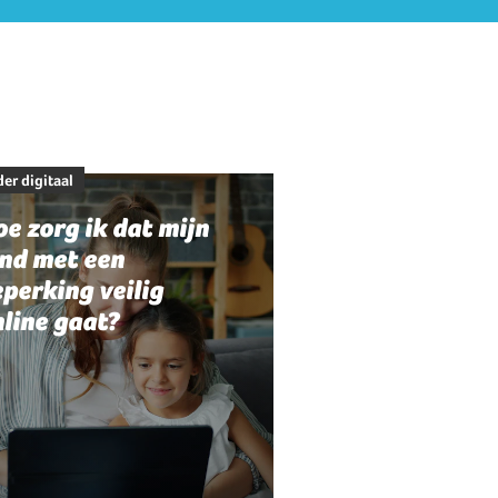
er digitaal
e zorg ik dat mijn
ind met een
perking veilig
line gaat?