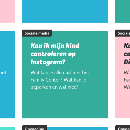
Sociale media
Social
Kan ik mijn kind
Ka
controleren op
c
Instagram?
D
 het
Wat kan je allemaal met het
Wat
Family Center? Wat kan je
Fa
beperken en wat niet?
Wa
Opvoeding
Opvoe