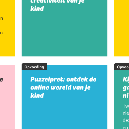
creativiteit van je
kind
en
n.
Opvoeding
Opvoe
e
Puzzelpret: ontdek de
K
online wereld van je
g
kind
ni
Twi
ni
de
en 