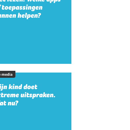
f toepassingen
unnen helpen?
e media
jn kind doet
xtreme uitspraken.
at nu?