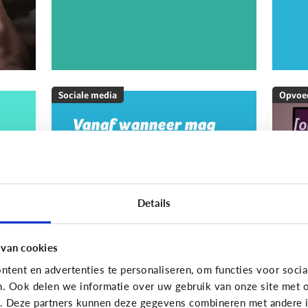
Sociale media
Opvoe
Vanaf wanneer mag
[
mijn kind op sociale
M
media?
20
w
m
Details
m
g
 van cookies
tent en advertenties te personaliseren, om functies voor socia
On
n. Ook delen we informatie over uw gebruik van onze site met o
e. Deze partners kunnen deze gegevens combineren met andere in