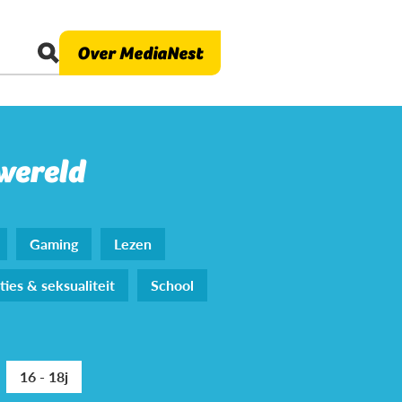
Over MediaNest
 wereld
Gaming
Lezen
ties & seksualiteit
School
16 - 18j