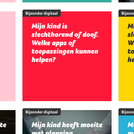
Bijzonder digitaal
Bijzond
Mijn kind is
Mi
slechthorend of doof.
sl
Welke apps of
W
toepassingen kunnen
t
helpen?
h
Bijzonder digitaal
Bijzond
te
Mijn kind heeft moeite
Mi
met planning,
me