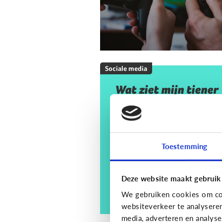
Sociale media
Wat ziet mijn tiener
op sociale media? En
moet ik mij daar
zorgen om maken?
Toestemming
Deze website maakt gebruik
We gebruiken cookies om con
websiteverkeer te analysere
media, adverteren en analys