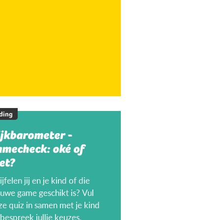
ding
ijkbarometer -
amecheck: oké of
et?
jfelen jij en je kind of die
euwe game geschikt is? Vul
ze quiz in samen met je kind
bespreek jullie keuzes.