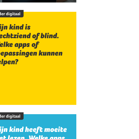
er digitaal
jn kind is
echtziend of blind.
elke apps of
oepassingen kunnen
elpen?
er digitaal
jn kind heeft moeite
t lezen. Welke apps