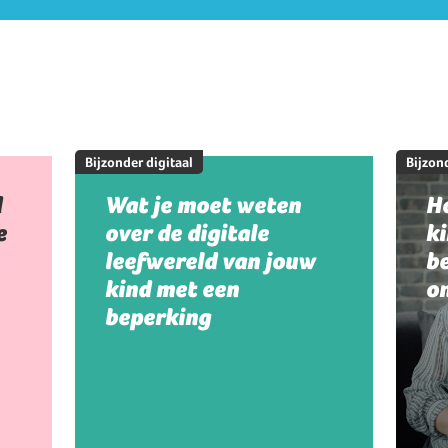
Bijzonder digitaal
Bijzond
d
Wat je moet weten
Ho
e
over de digitale
k
leefwereld van jouw
be
kind met een
on
beperking