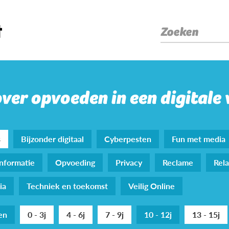
Zoeken
over opvoeden in een digitale
s
Bijzonder digitaal
Cyberpesten
Fun met media
nformatie
Opvoeding
Privacy
Reclame
Rela
ia
Techniek en toekomst
Veilig Online
den
0 - 3j
4 - 6j
7 - 9j
10 - 12j
13 - 15j