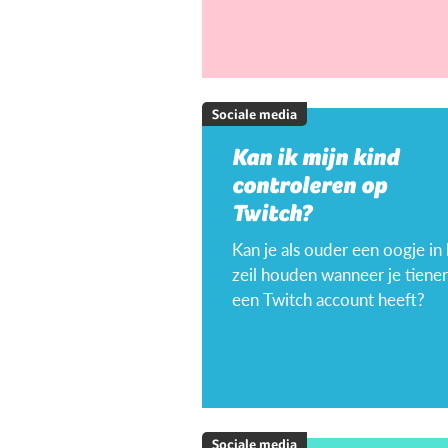
Sociale media
Kan ik mijn kind
controleren op
Twitch?
Kan je als ouder een oogje in
zeil houden wanneer je tiener
een Twitch account heeft?
Sociale media