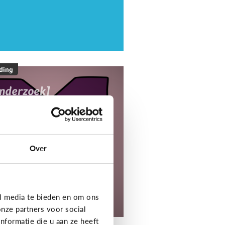
ding
onderzoek]
ediaNest Cijfers
25 - Kom alles te
eten over het
ediagebruik en de
Over
ediaopvoeding in
ezinnen
l media te bieden en om ons
tdek het onderzoek!
nze partners voor social
formatie die u aan ze heeft