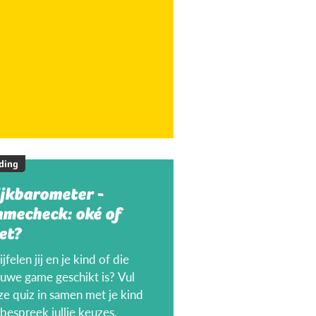
ding
ijkbarometer -
amecheck: oké of
et?
jfelen jij en je kind of die
euwe game geschikt is? Vul
ze quiz in samen met je kind
bespreek jullie keuzes.