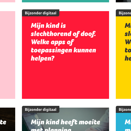
Bijzonder digitaal
Bijzond
Mijn kind is
Mi
slechthorend of doof.
sl
Welke apps of
W
toepassingen kunnen
t
helpen?
h
Bijzonder digitaal
Bijzond
te
Mijn kind heeft moeite
Mi
met planning,
me