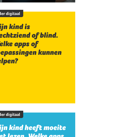
er digitaal
jn kind is
echtziend of blind.
elke apps of
oepassingen kunnen
elpen?
er digitaal
jn kind heeft moeite
t lezen. Welke apps