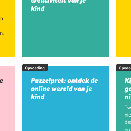
creativiteit van je
kind
en
n.
Opvoeding
Opvoe
e
Puzzelpret: ontdek de
K
online wereld van je
g
kind
ni
Twi
ni
de
en 