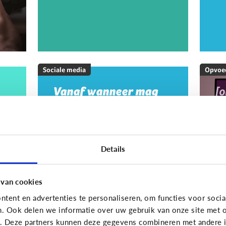
Sociale media
Opvoe
Vanaf wanneer mag
[
mijn kind op sociale
M
media?
20
w
m
Details
m
g
 van cookies
tent en advertenties te personaliseren, om functies voor socia
On
n. Ook delen we informatie over uw gebruik van onze site met o
e. Deze partners kunnen deze gegevens combineren met andere in