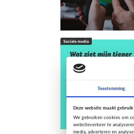
Sociale media
Wat ziet mijn tiener
op sociale media? En
moet ik mij daar
zorgen om maken?
Toestemming
Deze website maakt gebruik
We gebruiken cookies om con
websiteverkeer te analysere
media, adverteren en analys