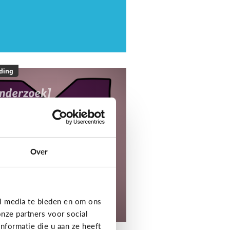
ding
onderzoek]
ediaNest Cijfers
25 - Kom alles te
eten over het
ediagebruik en de
Over
ediaopvoeding in
ezinnen
l media te bieden en om ons
tdek het onderzoek!
nze partners voor social
formatie die u aan ze heeft