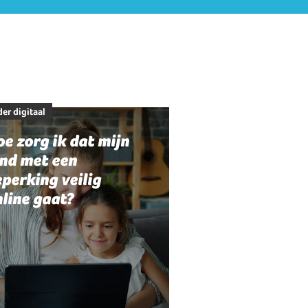
er digitaal
e zorg ik dat mijn
ind met een
perking veilig
line gaat?