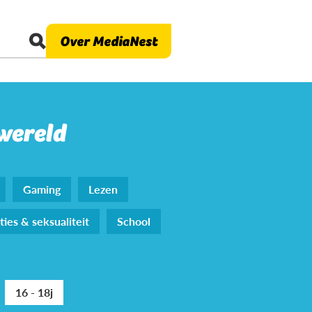
Over MediaNest
 wereld
Gaming
Lezen
ties & seksualiteit
School
16 - 18j