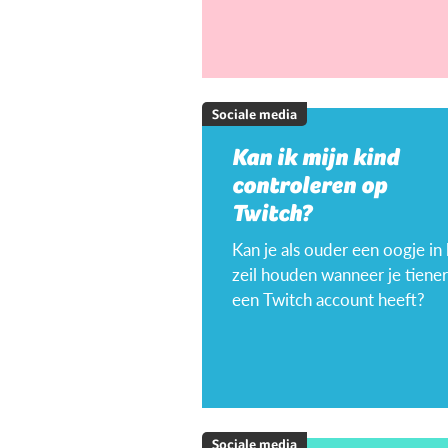
Sociale media
Kan ik mijn kind
controleren op
Twitch?
Kan je als ouder een oogje in
zeil houden wanneer je tiener
een Twitch account heeft?
Sociale media