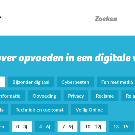
Zoeken
over opvoeden in een digitale
s
Bijzonder digitaal
Cyberpesten
Fun met media
nformatie
Opvoeding
Privacy
Reclame
Rela
ia
Techniek en toekomst
Veilig Online
den
0 - 3j
4 - 6j
7 - 9j
10 - 12j
13 - 15j