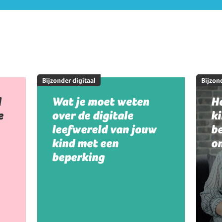
Bijzonder digitaal
Bijzond
d
Wat je moet weten
Ho
e
over de digitale
k
leefwereld van jouw
be
kind met een
on
beperking