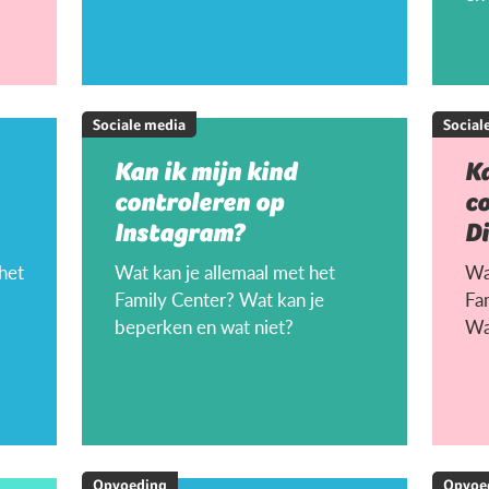
Sociale media
Social
Kan ik mijn kind
Ka
controleren op
c
Instagram?
D
 het
Wat kan je allemaal met het
Wat
Family Center? Wat kan je
Fa
beperken en wat niet?
Wa
Opvoeding
Opvoe