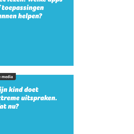
f toepassingen
unnen helpen?
e media
jn kind doet
xtreme uitspraken.
at nu?