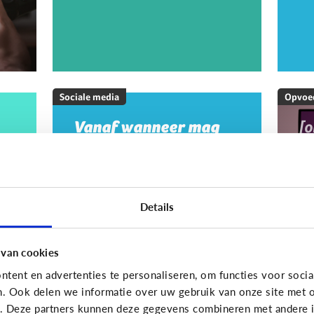
Sociale media
Opvoe
Vanaf wanneer mag
[
mijn kind op sociale
M
media?
20
w
m
Details
m
g
 van cookies
tent en advertenties te personaliseren, om functies voor socia
On
n. Ook delen we informatie over uw gebruik van onze site met o
e. Deze partners kunnen deze gegevens combineren met andere in