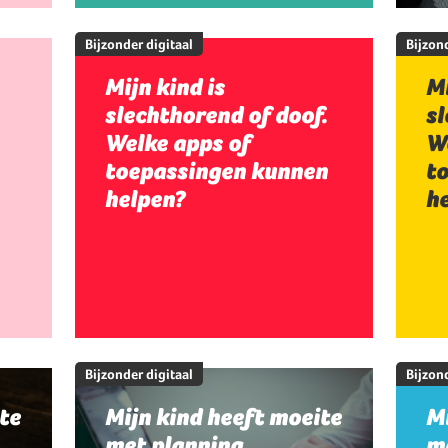
Bijzonder digitaal
Bijzond
Mijn kind is
Mi
slechthorend of doof.
sl
Welke apps of
W
toepassingen kunnen
t
helpen?
h
Bijzonder digitaal
Bijzond
te
Mijn kind heeft moeite
Mi
met planning,
me