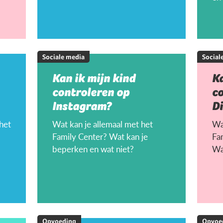
Sociale media
Social
Kan ik mijn kind
Ka
controleren op
c
Instagram?
D
 het
Wat kan je allemaal met het
Wat
Family Center? Wat kan je
Fa
beperken en wat niet?
Wa
Opvoeding
Opvoe