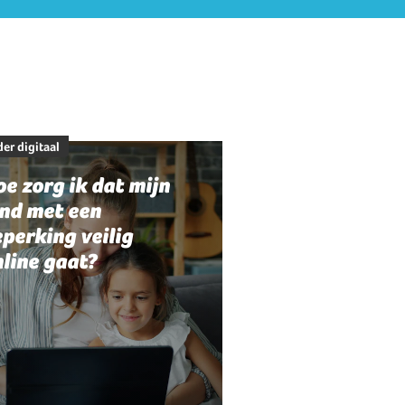
er digitaal
e zorg ik dat mijn
ind met een
perking veilig
line gaat?