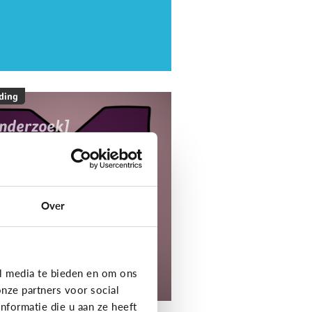
ding
onderzoek]
ediaNest Cijfers
25 - Kom alles te
eten over het
ediagebruik en de
Over
ediaopvoeding in
ezinnen
l media te bieden en om ons
tdek het onderzoek!
nze partners voor social
formatie die u aan ze heeft