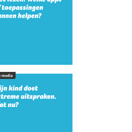
f toepassingen
unnen helpen?
e media
jn kind doet
xtreme uitspraken.
at nu?