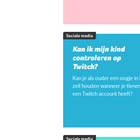
Sociale media
Kan ik mijn kind
controleren op
Twitch?
Kan je als ouder een oogje in
zeil houden wanneer je tiener
een Twitch account heeft?
Sociale media