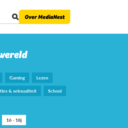
Over MediaNest
 wereld
Gaming
Lezen
ties & seksualiteit
School
16 - 18j