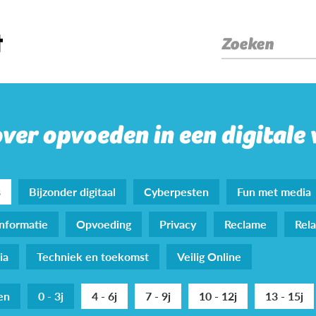
Zoeken
over opvoeden in een digitale
s
Bijzonder digitaal
Cyberpesten
Fun met media
nformatie
Opvoeding
Privacy
Reclame
Rela
ia
Techniek en toekomst
Veilig Online
den
0 - 3j
4 - 6j
7 - 9j
10 - 12j
13 - 15j