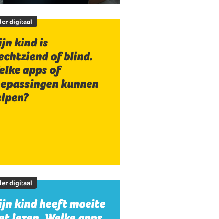
er digitaal
jn kind is
echtziend of blind.
elke apps of
oepassingen kunnen
elpen?
er digitaal
jn kind heeft moeite
t lezen. Welke apps