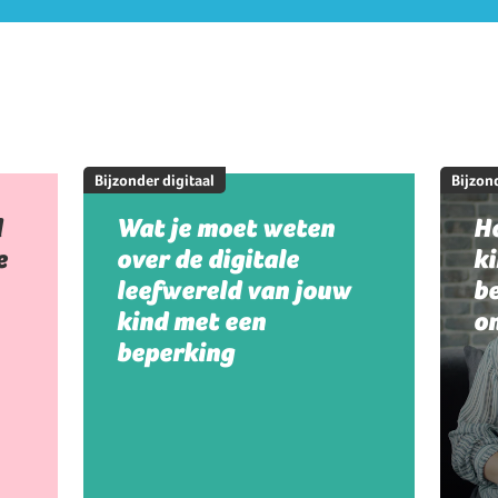
Bijzonder digitaal
Bijzond
d
Wat je moet weten
Ho
e
over de digitale
k
leefwereld van jouw
be
kind met een
on
beperking