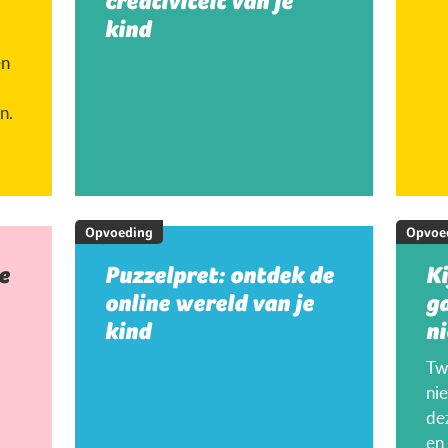
creativiteit van je
kind
en
n.
Opvoeding
Opvoe
e
Puzzelpret: ontdek de
K
online wereld van je
g
kind
ni
Twi
ni
de
en 