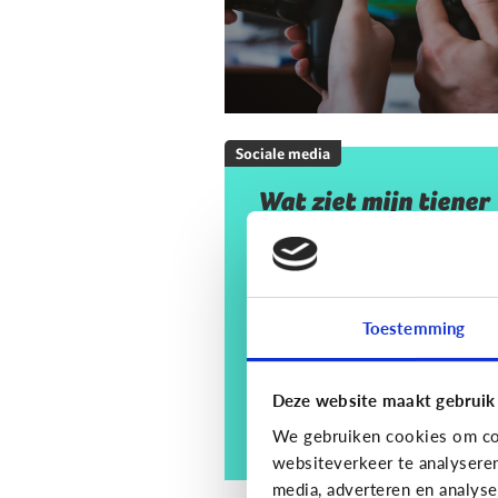
Sociale media
Wat ziet mijn tiener
op sociale media? En
moet ik mij daar
zorgen om maken?
Toestemming
Deze website maakt gebruik
We gebruiken cookies om con
websiteverkeer te analysere
media, adverteren en analys