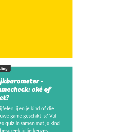
ding
ijkbarometer -
amecheck: oké of
et?
jfelen jij en je kind of die
euwe game geschikt is? Vul
ze quiz in samen met je kind
bespreek jullie keuzes.