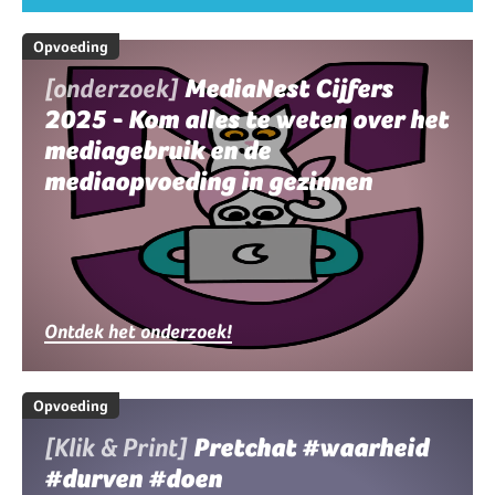
Opvoeding
[onderzoek]
MediaNest Cijfers
2025 - Kom alles te weten over het
mediagebruik en de
mediaopvoeding in gezinnen
Ontdek het onderzoek!
Opvoeding
[Klik & Print]
Pretchat #waarheid
#durven #doen