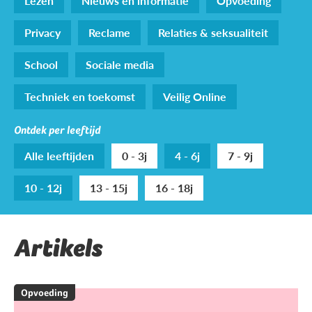
Lezen
Nieuws en informatie
Opvoeding
Privacy
Reclame
Relaties & seksualiteit
School
Sociale media
Techniek en toekomst
Veilig Online
Ontdek per leeftijd
Alle leeftijden
0 - 3j
4 - 6j
7 - 9j
10 - 12j
13 - 15j
16 - 18j
Artikels
Opvoeding