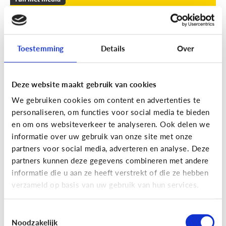
Leuke apps voor tieners om de
zomer door te komen
Toestemming
Details
Over
Geef je kind een duwtje in de rug met deze leuke
apps tegen verveling, waar ze op eigen houtje
mee aan de slag kunnen.
Deze website maakt gebruik van cookies
We gebruiken cookies om content en advertenties te
personaliseren, om functies voor social media te bieden
en om ons websiteverkeer te analyseren. Ook delen we
informatie over uw gebruik van onze site met onze
partners voor social media, adverteren en analyse. Deze
partners kunnen deze gegevens combineren met andere
Fun met media
informatie die u aan ze heeft verstrekt of die ze hebben
Fun met foto’s: zo boost je de
verzameld op basis van uw gebruik van hun services.
creativiteit van je kind
Toestemmingsselectie
Noodzakelijk