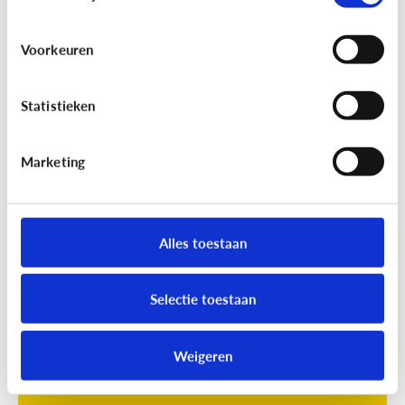
Voorkeuren
Statistieken
Marketing
Opvoeding
[Online quiz]
Waar is schermtijd
oké?
Alles toestaan
Selectie toestaan
Weigeren