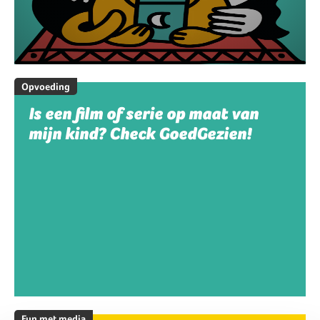
Opvoeding
Is een film of serie op maat van
mijn kind? Check GoedGezien!
Fun met media