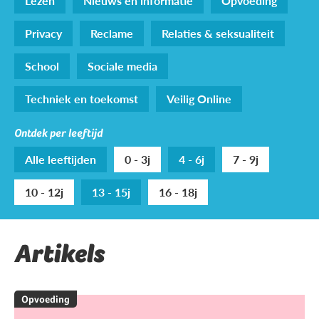
Lezen
Nieuws en informatie
Opvoeding
Privacy
Reclame
Relaties & seksualiteit
School
Sociale media
Techniek en toekomst
Veilig Online
Ontdek per leeftijd
Alle leeftijden
0 - 3j
4 - 6j
7 - 9j
10 - 12j
13 - 15j
16 - 18j
Artikels
Opvoeding