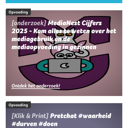
Opvoeding
[onderzoek]
MediaNest Cijfers
2025 - Kom alles te weten over het
mediagebruik en de
mediaopvoeding in gezinnen
Ontdek het onderzoek!
Opvoeding
[Klik & Print]
Pretchat #waarheid
#durven #doen