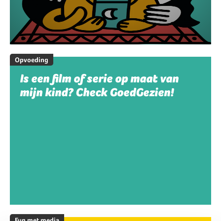
Opvoeding
Is een film of serie op maat van
mijn kind? Check GoedGezien!
Fun met media