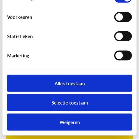
Voorkeuren
Statistieken
Marketing
Opvoeding
[Online quiz]
Waar is schermtijd
oké?
Alles toestaan
Selectie toestaan
Weigeren