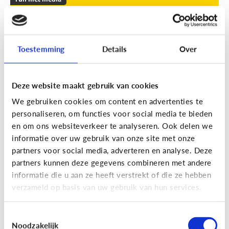
Leuke apps voor tieners om de
zomer door te komen
Toestemming
Details
Over
Geef je kind een duwtje in de rug met deze leuke
apps tegen verveling, waar ze op eigen houtje
mee aan de slag kunnen.
Deze website maakt gebruik van cookies
We gebruiken cookies om content en advertenties te
personaliseren, om functies voor social media te bieden
en om ons websiteverkeer te analyseren. Ook delen we
informatie over uw gebruik van onze site met onze
partners voor social media, adverteren en analyse. Deze
partners kunnen deze gegevens combineren met andere
Fun met media
informatie die u aan ze heeft verstrekt of die ze hebben
Fun met foto’s: zo boost je de
verzameld op basis van uw gebruik van hun services.
creativiteit van je kind
Toestemmingsselectie
Noodzakelijk