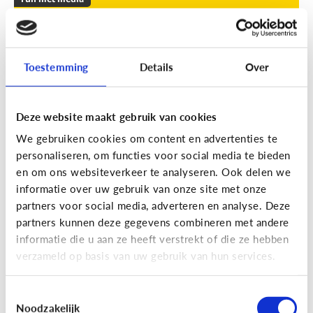
Leuke apps voor tieners om de
zomer door te komen
Toestemming
Details
Over
Geef je kind een duwtje in de rug met deze leuke
apps tegen verveling, waar ze op eigen houtje
mee aan de slag kunnen.
Deze website maakt gebruik van cookies
We gebruiken cookies om content en advertenties te
personaliseren, om functies voor social media te bieden
en om ons websiteverkeer te analyseren. Ook delen we
informatie over uw gebruik van onze site met onze
partners voor social media, adverteren en analyse. Deze
partners kunnen deze gegevens combineren met andere
Fun met media
informatie die u aan ze heeft verstrekt of die ze hebben
Fun met foto’s: zo boost je de
verzameld op basis van uw gebruik van hun services.
creativiteit van je kind
Toestemmingsselectie
Noodzakelijk