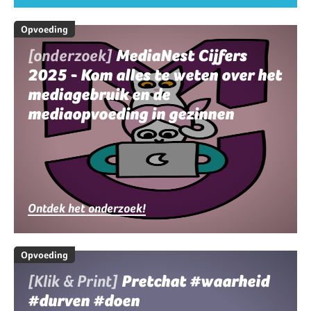
Opvoeding
[onderzoek]
MediaNest Cijfers
2025 - Kom alles te weten over het
mediagebruik en de
mediaopvoeding in gezinnen
Ontdek het onderzoek!
Opvoeding
[Klik & Print]
Pretchat #waarheid
#durven #doen