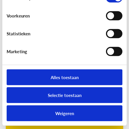
Voorkeuren
Statistieken
Marketing
Opvoeding
[Online quiz]
Waar is schermtijd
oké?
Alles toestaan
Selectie toestaan
Weigeren