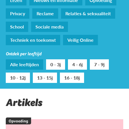
Lezen
Nieuws en informatie
Opvoeding
Privacy
Reclame
Relaties & seksualiteit
School
Sociale media
Techniek en toekomst
Veilig Online
Ontdek per leeftijd
Alle leeftijden
0 - 3j
4 - 6j
7 - 9j
10 - 12j
13 - 15j
16 - 18j
Artikels
Opvoeding