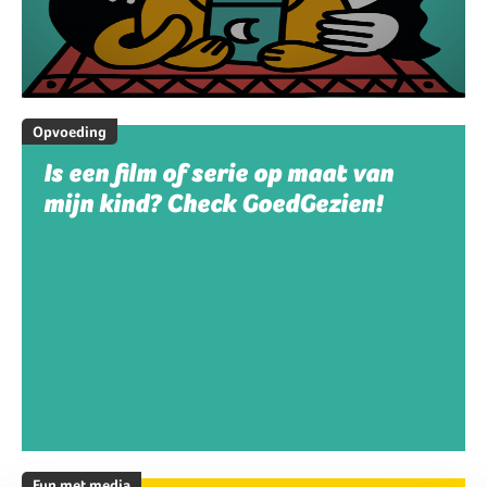
Opvoeding
Is een film of serie op maat van
mijn kind? Check GoedGezien!
Fun met media