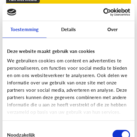
Leuke apps voor tieners om de
zomer door te komen
Toestemming
Details
Over
Geef je kind een duwtje in de rug met deze leuke
apps tegen verveling, waar ze op eigen houtje
mee aan de slag kunnen.
Deze website maakt gebruik van cookies
We gebruiken cookies om content en advertenties te
personaliseren, om functies voor social media te bieden
en om ons websiteverkeer te analyseren. Ook delen we
informatie over uw gebruik van onze site met onze
partners voor social media, adverteren en analyse. Deze
partners kunnen deze gegevens combineren met andere
Fun met media
informatie die u aan ze heeft verstrekt of die ze hebben
Fun met foto’s: zo boost je de
verzameld op basis van uw gebruik van hun services.
creativiteit van je kind
Toestemmingsselectie
Noodzakelijk