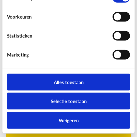
Voorkeuren
Statistieken
Marketing
Opvoeding
[Online quiz]
Waar is schermtijd
oké?
Alles toestaan
Selectie toestaan
Weigeren