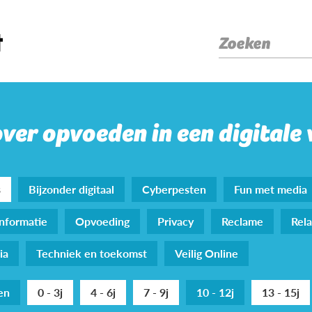
Zoeken
over opvoeden in een digitale
s
Bijzonder digitaal
Cyberpesten
Fun met media
nformatie
Opvoeding
Privacy
Reclame
Rela
ia
Techniek en toekomst
Veilig Online
den
0 - 3j
4 - 6j
7 - 9j
10 - 12j
13 - 15j