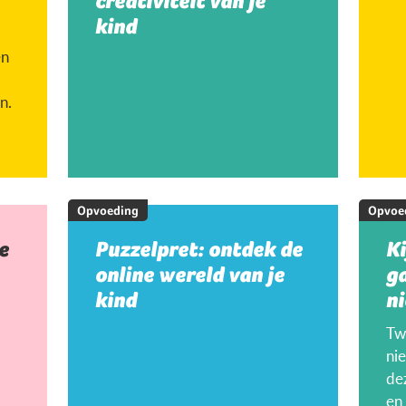
creativiteit van je
kind
en
n.
Opvoeding
Opvoe
e
Puzzelpret: ontdek de
K
online wereld van je
g
kind
ni
Twi
ni
de
en 