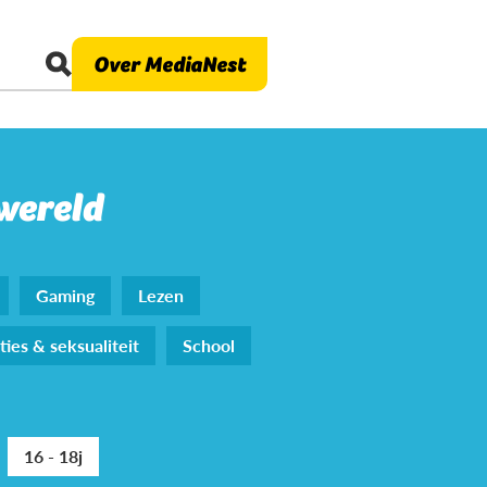
Over MediaNest
 wereld
Gaming
Lezen
ties & seksualiteit
School
16 - 18j