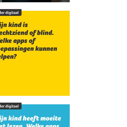
er digitaal
jn kind is
echtziend of blind.
elke apps of
oepassingen kunnen
elpen?
er digitaal
jn kind heeft moeite
t lezen. Welke apps