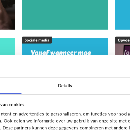
Sociale media
Opvoe
Vanaf wanneer mag
[
mijn kind op sociale
M
media?
20
w
m
Details
m
g
 van cookies
tent en advertenties te personaliseren, om functies voor socia
On
n. Ook delen we informatie over uw gebruik van onze site met o
e. Deze partners kunnen deze gegevens combineren met andere in