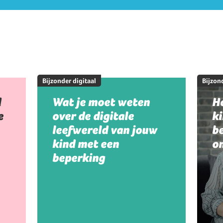
Bijzonder digitaal
Bijzond
d
Wat je moet weten
Ho
e
over de digitale
k
leefwereld van jouw
be
kind met een
on
beperking