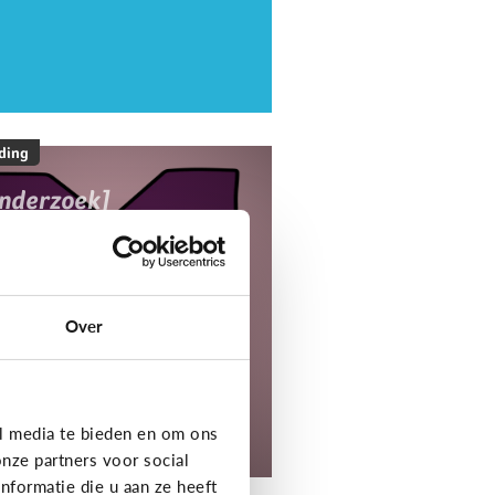
ding
onderzoek]
ediaNest Cijfers
25 - Kom alles te
eten over het
ediagebruik en de
Over
ediaopvoeding in
ezinnen
l media te bieden en om ons
tdek het onderzoek!
nze partners voor social
formatie die u aan ze heeft