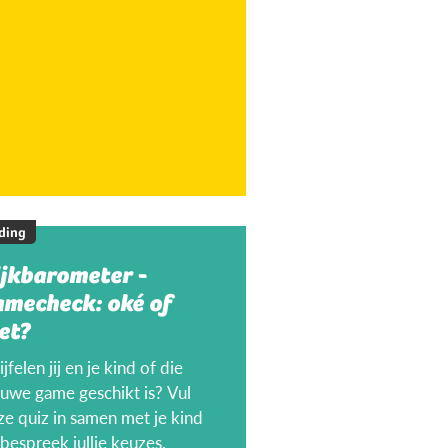
ding
ijkbarometer -
amecheck: oké of
et?
jfelen jij en je kind of die
euwe game geschikt is? Vul
ze quiz in samen met je kind
bespreek jullie keuzes.