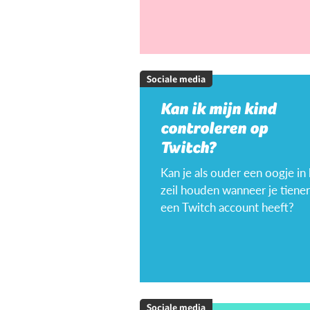
Sociale media
Kan ik mijn kind
controleren op
Twitch?
Kan je als ouder een oogje in
zeil houden wanneer je tiener
een Twitch account heeft?
Sociale media