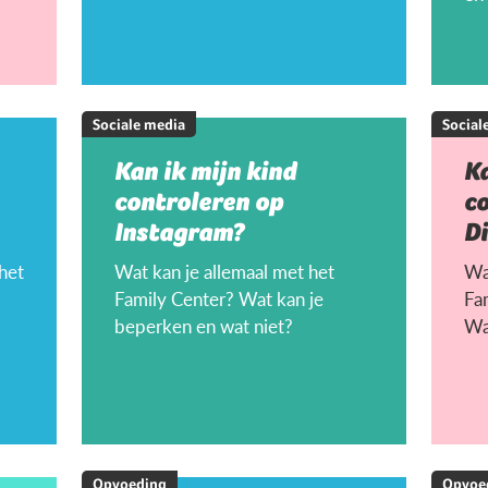
Sociale media
Social
Kan ik mijn kind
Ka
controleren op
c
Instagram?
D
 het
Wat kan je allemaal met het
Wat
Family Center? Wat kan je
Fa
beperken en wat niet?
Wa
Opvoeding
Opvoe