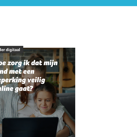
er digitaal
e zorg ik dat mijn
ind met een
perking veilig
line gaat?