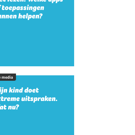
f toepassingen
unnen helpen?
e media
jn kind doet
xtreme uitspraken.
at nu?