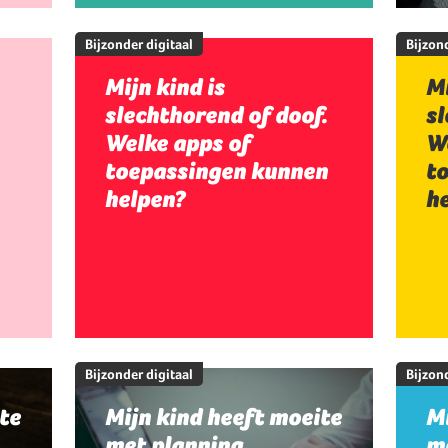
Bijzonder digitaal
Bijzond
Mijn kind is
Mi
slechthorend of doof.
sl
Welke apps of
W
toepassingen kunnen
t
helpen?
h
Bijzonder digitaal
Bijzond
te
Mijn kind heeft moeite
Mi
met planning,
me