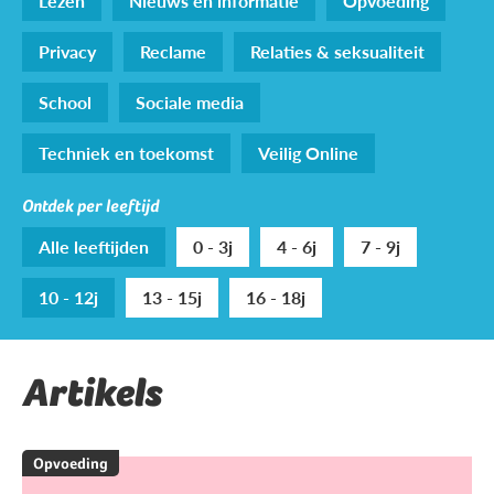
Lezen
Nieuws en informatie
Opvoeding
Privacy
Reclame
Relaties & seksualiteit
School
Sociale media
Techniek en toekomst
Veilig Online
Ontdek per leeftijd
Alle leeftijden
0 - 3j
4 - 6j
7 - 9j
10 - 12j
13 - 15j
16 - 18j
Artikels
Opvoeding