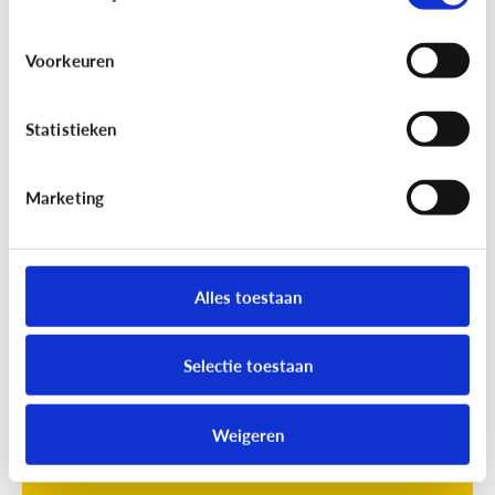
Voorkeuren
Statistieken
Marketing
Opvoeding
[Online quiz]
Waar is schermtijd
oké?
Alles toestaan
Selectie toestaan
Weigeren