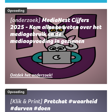
Opvoeding
[onderzoek]
MediaNest Cijfers
2025 - Kom alles te weten over het
mediagebruik en de
mediaopvoeding in gezinnen
Ontdek het onderzoek!
Opvoeding
[Klik & Print]
Pretchat #waarheid
#durven #doen