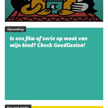
Opvoeding
Is een film of serie op maat van
mijn kind? Check GoedGezien!
Fun met media