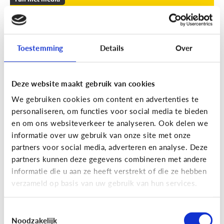
Leuke apps voor tieners om de
zomer door te komen
Toestemming
Details
Over
Geef je kind een duwtje in de rug met deze leuke
apps tegen verveling, waar ze op eigen houtje
mee aan de slag kunnen.
Deze website maakt gebruik van cookies
We gebruiken cookies om content en advertenties te
personaliseren, om functies voor social media te bieden
en om ons websiteverkeer te analyseren. Ook delen we
informatie over uw gebruik van onze site met onze
partners voor social media, adverteren en analyse. Deze
partners kunnen deze gegevens combineren met andere
Fun met media
informatie die u aan ze heeft verstrekt of die ze hebben
Fun met foto’s: zo boost je de
verzameld op basis van uw gebruik van hun services.
creativiteit van je kind
Toestemmingsselectie
Noodzakelijk