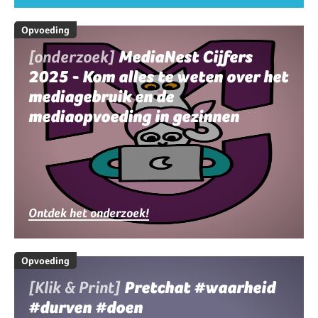
Opvoeding
[onderzoek]
MediaNest Cijfers
2025 - Kom alles te weten over het
mediagebruik en de
mediaopvoeding in gezinnen
Ontdek het onderzoek!
Opvoeding
[Klik & Print]
Pretchat #waarheid
#durven #doen