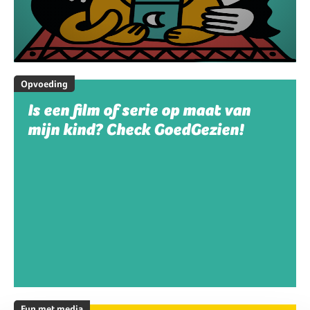
Opvoeding
Is een film of serie op maat van
mijn kind? Check GoedGezien!
Fun met media