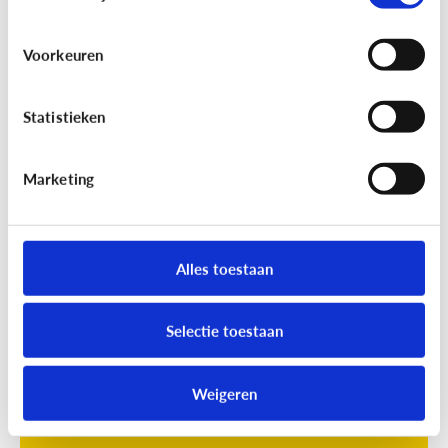
Voorkeuren
Statistieken
Marketing
Opvoeding
[Online quiz]
Waar is schermtijd
oké?
Alles toestaan
Selectie toestaan
Weigeren