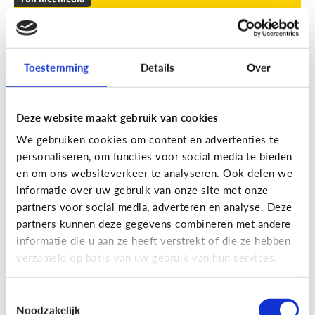
Leuke apps voor tieners om de
zomer door te komen
Toestemming
Details
Over
Geef je kind een duwtje in de rug met deze leuke
apps tegen verveling, waar ze op eigen houtje
mee aan de slag kunnen.
Deze website maakt gebruik van cookies
We gebruiken cookies om content en advertenties te
personaliseren, om functies voor social media te bieden
en om ons websiteverkeer te analyseren. Ook delen we
informatie over uw gebruik van onze site met onze
partners voor social media, adverteren en analyse. Deze
partners kunnen deze gegevens combineren met andere
Fun met media
informatie die u aan ze heeft verstrekt of die ze hebben
Fun met foto’s: zo boost je de
verzameld op basis van uw gebruik van hun services.
creativiteit van je kind
Toestemmingsselectie
Noodzakelijk