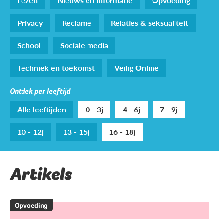
Lezen
Nieuws en informatie
Opvoeding
Privacy
Reclame
Relaties & seksualiteit
School
Sociale media
Techniek en toekomst
Veilig Online
Ontdek per leeftijd
Alle leeftijden
0 - 3j
4 - 6j
7 - 9j
10 - 12j
13 - 15j
16 - 18j
Artikels
Opvoeding