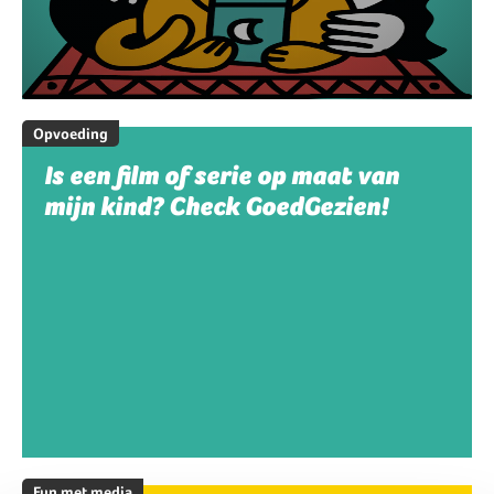
Opvoeding
Is een film of serie op maat van
mijn kind? Check GoedGezien!
Fun met media