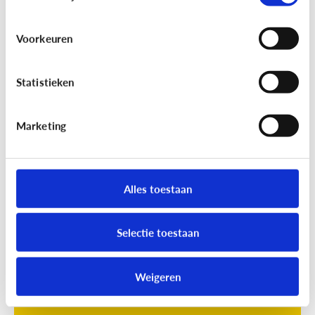
Voorkeuren
Statistieken
Marketing
Opvoeding
[Online quiz]
Waar is schermtijd
oké?
Alles toestaan
Selectie toestaan
Weigeren