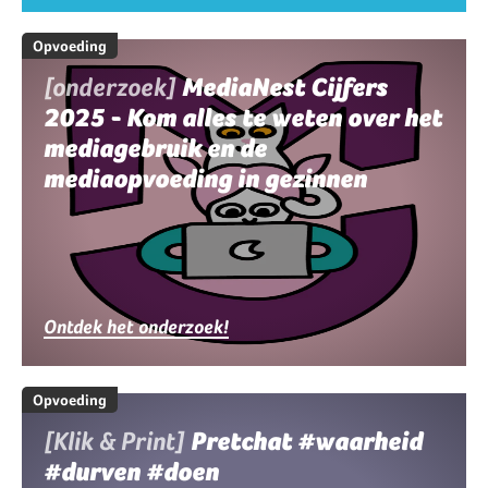
Opvoeding
[onderzoek]
MediaNest Cijfers
2025 - Kom alles te weten over het
mediagebruik en de
mediaopvoeding in gezinnen
Ontdek het onderzoek!
Opvoeding
[Klik & Print]
Pretchat #waarheid
#durven #doen