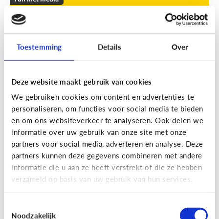
Leuke apps voor tieners om de
zomer door te komen
Toestemming
Details
Over
Geef je kind een duwtje in de rug met deze leuke
apps tegen verveling, waar ze op eigen houtje
mee aan de slag kunnen.
Deze website maakt gebruik van cookies
We gebruiken cookies om content en advertenties te
personaliseren, om functies voor social media te bieden
en om ons websiteverkeer te analyseren. Ook delen we
informatie over uw gebruik van onze site met onze
partners voor social media, adverteren en analyse. Deze
partners kunnen deze gegevens combineren met andere
Fun met media
informatie die u aan ze heeft verstrekt of die ze hebben
Fun met foto’s: zo boost je de
verzameld op basis van uw gebruik van hun services.
creativiteit van je kind
Toestemmingsselectie
Noodzakelijk